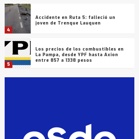
Accidente en Ruta 5: falleció un
joven de Trenque Lauquen
4
Los precios de los combustibles en
La Pampa, desde YPF hasta Axion
entre 857 a 1338 pesos
5
La Bolsa de Cereales de Bahía
Blanca anticipa que Agosto vendrá
con lluvias y heladas, en gran parte
de la provincia
6
T.Lauquen: tres jóvenes que
intentaron evadir a la Policía
fueron detenidos por
comercialización de drogas en la
7
tarde del sábado