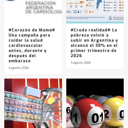
Los precios de los combustibles en
La Pampa, desde YPF hasta Axion
entre 857 a 1338 pesos
5
#Corazón de Mamá#
#Cruda realidad# La
Una campaña para
pobreza volvió a
cuidar la salud
subir en Argentina y
cardiovascular
alcanzó el 30% en el
antes, durante y
primer trimestre de
después del
2026
embarazo
5 agosto, 2026
6 agosto, 2026