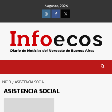
Saltar
6 agosto, 2026
al
contenido
Instagram
Facebook
Twitter
Menú
primario
INICIO
ASISTENCIA SOCIAL
ASISTENCIA SOCIAL