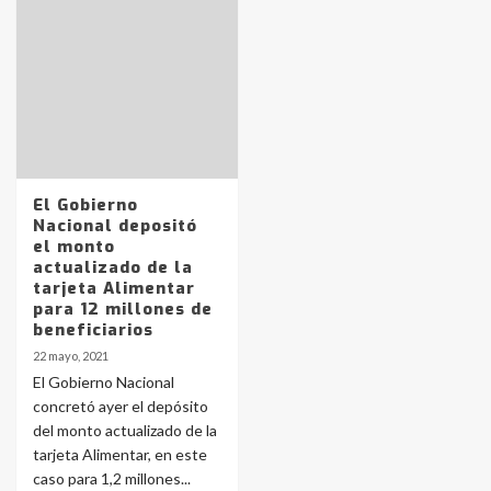
Identidad de los adolescentes
pampeanos que fueron
protagonistas del fatal accidente
en la mañana del lunes
3
Accidente en Ruta 5: falleció un
El Gobierno
joven de Trenque Lauquen
Nacional depositó
4
el monto
actualizado de la
tarjeta Alimentar
Los precios de los combustibles en
para 12 millones de
La Pampa, desde YPF hasta Axion
beneficiarios
entre 857 a 1338 pesos
5
22 mayo, 2021
El Gobierno Nacional
concretó ayer el depósito
La Bolsa de Cereales de Bahía
del monto actualizado de la
Blanca anticipa que Agosto vendrá
con lluvias y heladas, en gran parte
tarjeta Alimentar, en este
de la provincia
6
caso para 1,2 millones...