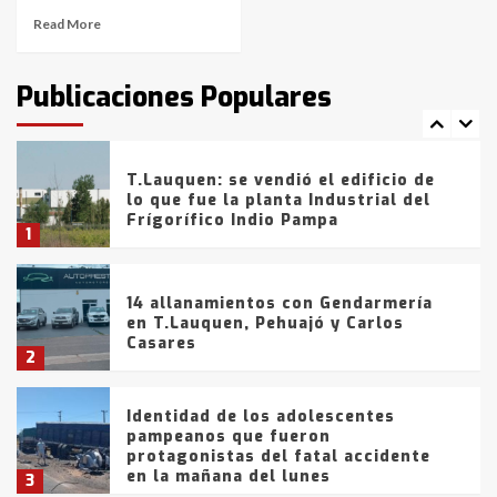
Read More
T.Lauquen: tres jóvenes que
intentaron evadir a la Policía
fueron detenidos por
Publicaciones Populares
comercialización de drogas en la
7
tarde del sábado
T.Lauquen: se vendió el edificio de
lo que fue la planta Industrial del
Frígorífico Indio Pampa
1
14 allanamientos con Gendarmería
en T.Lauquen, Pehuajó y Carlos
Casares
2
Identidad de los adolescentes
pampeanos que fueron
protagonistas del fatal accidente
en la mañana del lunes
3