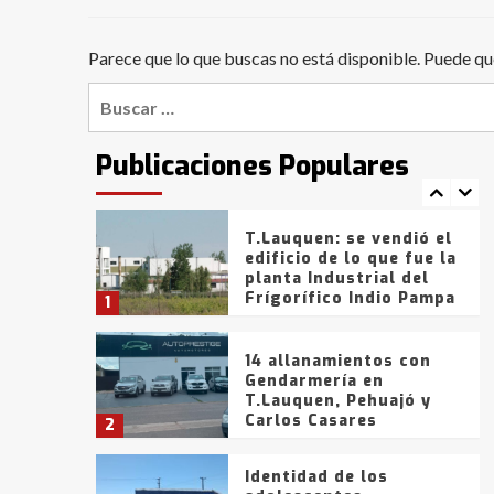
Bahía Blanca anticipa
que Agosto vendrá con
lluvias y heladas, en
Parece que lo que buscas no está disponible. Puede qu
6
gran parte de la
provincia
Buscar:
T.Lauquen: tres jóvenes
que intentaron evadir a
la Policía fueron
Publicaciones Populares
detenidos por
7
comercialización de
drogas en la tarde del
sábado
T.Lauquen: se vendió el
edificio de lo que fue la
planta Industrial del
Frígorífico Indio Pampa
1
14 allanamientos con
Gendarmería en
T.Lauquen, Pehuajó y
Carlos Casares
2
Identidad de los