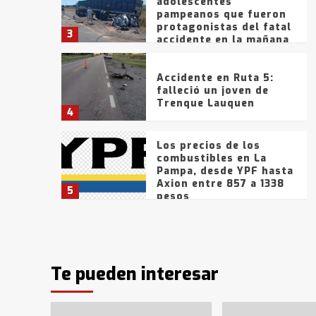
adolescentes
pampeanos que fueron
protagonistas del fatal
3
accidente en la mañana
del lunes
Accidente en Ruta 5:
falleció un joven de
Trenque Lauquen
4
Los precios de los
combustibles en La
Pampa, desde YPF hasta
Axion entre 857 a 1338
5
pesos
La Bolsa de Cereales de
Bahía Blanca anticipa
que Agosto vendrá con
lluvias y heladas, en
Te pueden interesar
6
gran parte de la
provincia
T.Lauquen: tres jóvenes
que intentaron evadir a