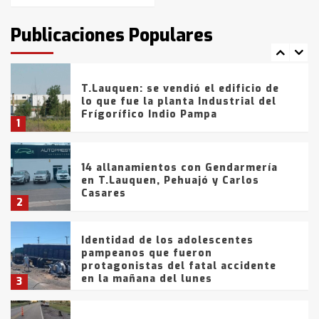
intentaron evadir a la Policía
fueron detenidos por
Publicaciones Populares
comercialización de drogas en la
7
tarde del sábado
T.Lauquen: se vendió el edificio de
lo que fue la planta Industrial del
Frígorífico Indio Pampa
1
14 allanamientos con Gendarmería
en T.Lauquen, Pehuajó y Carlos
Casares
2
Identidad de los adolescentes
pampeanos que fueron
protagonistas del fatal accidente
en la mañana del lunes
3