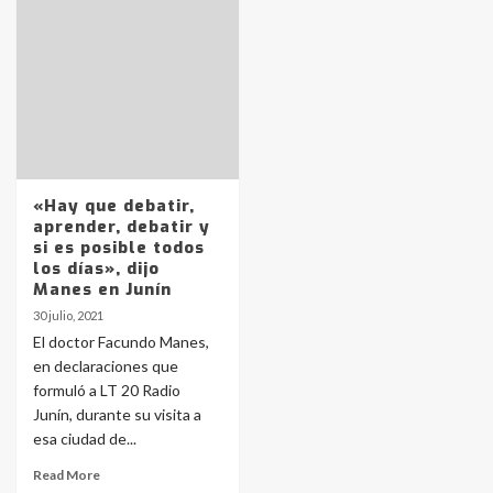
Identidad de los adolescentes
pampeanos que fueron
protagonistas del fatal accidente
en la mañana del lunes
3
Accidente en Ruta 5: falleció un
joven de Trenque Lauquen
4
«Hay que debatir,
aprender, debatir y
si es posible todos
Los precios de los combustibles en
los días», dijo
La Pampa, desde YPF hasta Axion
Manes en Junín
entre 857 a 1338 pesos
5
30 julio, 2021
El doctor Facundo Manes,
en declaraciones que
La Bolsa de Cereales de Bahía
formuló a LT 20 Radio
Blanca anticipa que Agosto vendrá
con lluvias y heladas, en gran parte
Junín, durante su visita a
de la provincia
6
esa ciudad de...
Read More
T.Lauquen: tres jóvenes que