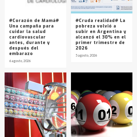
Los precios de los combustibles en
La Pampa, desde YPF hasta Axion
entre 857 a 1338 pesos
5
#Corazón de Mamá#
#Cruda realidad# La
Una campaña para
pobreza volvió a
cuidar la salud
subir en Argentina y
cardiovascular
alcanzó el 30% en el
antes, durante y
primer trimestre de
después del
2026
embarazo
5 agosto, 2026
6 agosto, 2026