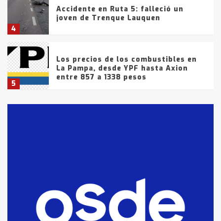
Accidente en Ruta 5: falleció un
joven de Trenque Lauquen
4
Los precios de los combustibles en
La Pampa, desde YPF hasta Axion
entre 857 a 1338 pesos
5
La Bolsa de Cereales de Bahía
Blanca anticipa que Agosto vendrá
con lluvias y heladas, en gran parte
de la provincia
6
T.Lauquen: tres jóvenes que
intentaron evadir a la Policía
fueron detenidos por
comercialización de drogas en la
7
tarde del sábado