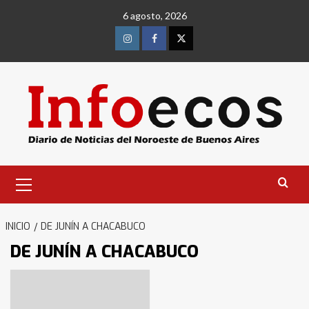
Saltar
6 agosto, 2026
al
contenido
Instagram
Facebook
Twitter
Menú
primario
INICIO
DE JUNÍN A CHACABUCO
DE JUNÍN A CHACABUCO