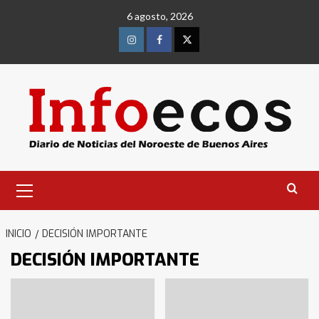
Saltar
6 agosto, 2026
al
contenido
Instagram
Facebook
Twitter
Menú
primario
INICIO
DECISIÓN IMPORTANTE
DECISIÓN IMPORTANTE