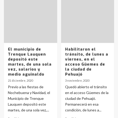
Identidad de los adolescentes
pampeanos que fueron
protagonistas del fatal accidente
en la mañana del lunes
3
Accidente en Ruta 5: falleció un
joven de Trenque Lauquen
El municipio de
Habilitaron el
4
Trenque Lauquen
tránsito, de lunes a
depositó este
viernes, en el
martes, de una sola
acceso Güemes de
Los precios de los combustibles en
vez, salarios y
la ciudad de
La Pampa, desde YPF hasta Axion
medio aguinaldo
Pehuajó
entre 857 a 1338 pesos
5
21 diciembre, 2020
3 noviembre, 2020
Previo a las fiestas de
Quedó abierto el tránsito
Nochebuena y Navidad, el
en el acceso Güemes de la
La Bolsa de Cereales de Bahía
Municipio de Trenque
ciudad de Pehuajó.
Blanca anticipa que Agosto vendrá
con lluvias y heladas, en gran parte
Lauquen depositó este
Permanecerá en esa
de la provincia
6
martes, de una sola vez,...
condición, de lunes a...