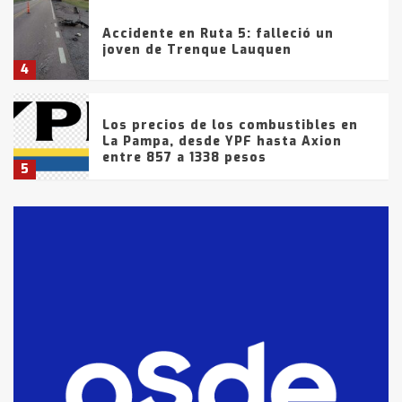
Accidente en Ruta 5: falleció un
joven de Trenque Lauquen
4
Los precios de los combustibles en
La Pampa, desde YPF hasta Axion
entre 857 a 1338 pesos
5
La Bolsa de Cereales de Bahía
Blanca anticipa que Agosto vendrá
con lluvias y heladas, en gran parte
de la provincia
6
T.Lauquen: tres jóvenes que
intentaron evadir a la Policía
fueron detenidos por
comercialización de drogas en la
7
tarde del sábado