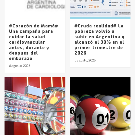
Los precios de los combustibles en
La Pampa, desde YPF hasta Axion
entre 857 a 1338 pesos
5
#Corazón de Mamá#
#Cruda realidad# La
Una campaña para
pobreza volvió a
cuidar la salud
subir en Argentina y
cardiovascular
alcanzó el 30% en el
antes, durante y
primer trimestre de
después del
2026
embarazo
5 agosto, 2026
6 agosto, 2026