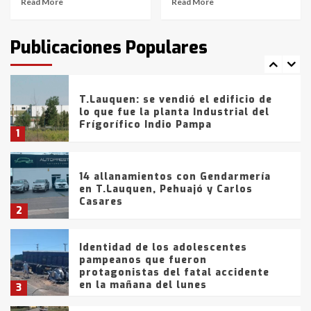
Read More
Read More
T.Lauquen: tres jóvenes que
intentaron evadir a la Policía
fueron detenidos por
Publicaciones Populares
comercialización de drogas en la
7
tarde del sábado
T.Lauquen: se vendió el edificio de
lo que fue la planta Industrial del
Frígorífico Indio Pampa
1
14 allanamientos con Gendarmería
en T.Lauquen, Pehuajó y Carlos
Casares
2
Identidad de los adolescentes
pampeanos que fueron
protagonistas del fatal accidente
en la mañana del lunes
3