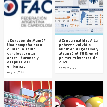
Accidente en Ruta 5: falleció un
joven de Trenque Lauquen
4
Los precios de los combustibles en
La Pampa, desde YPF hasta Axion
entre 857 a 1338 pesos
5
#Corazón de Mamá#
#Cruda realidad# La
Una campaña para
pobreza volvió a
cuidar la salud
subir en Argentina y
cardiovascular
alcanzó el 30% en el
antes, durante y
primer trimestre de
después del
2026
embarazo
5 agosto, 2026
6 agosto, 2026