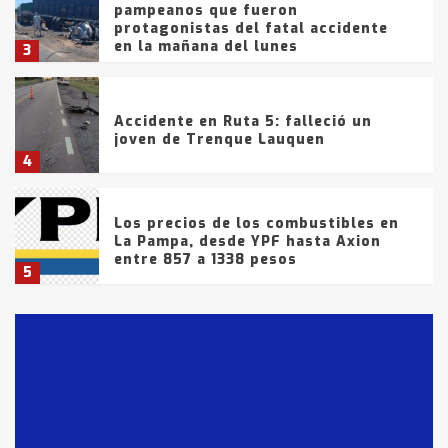
pampeanos que fueron
protagonistas del fatal accidente
en la mañana del lunes
3
Accidente en Ruta 5: falleció un
joven de Trenque Lauquen
4
Los precios de los combustibles en
La Pampa, desde YPF hasta Axion
entre 857 a 1338 pesos
5
La Bolsa de Cereales de Bahía
Blanca anticipa que Agosto vendrá
con lluvias y heladas, en gran parte
de la provincia
6
T.Lauquen: tres jóvenes que