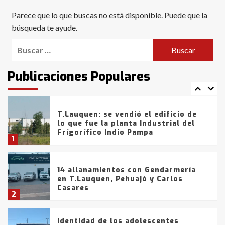
Blanca anticipa que Agosto vendrá
Parece que lo que buscas no está disponible. Puede que la
con lluvias y heladas, en gran parte
de la provincia
búsqueda te ayude.
6
Buscar:
T.Lauquen: tres jóvenes que
intentaron evadir a la Policía
fueron detenidos por
Publicaciones Populares
comercialización de drogas en la
7
tarde del sábado
T.Lauquen: se vendió el edificio de
lo que fue la planta Industrial del
Frígorífico Indio Pampa
1
14 allanamientos con Gendarmería
en T.Lauquen, Pehuajó y Carlos
Casares
2
Identidad de los adolescentes