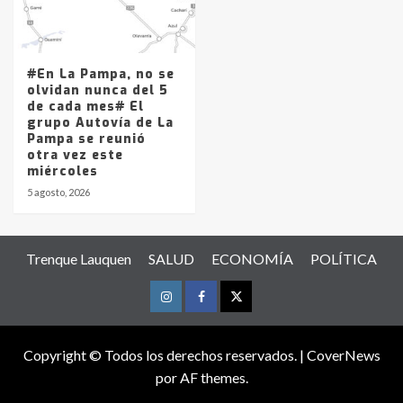
#En La Pampa, no se
olvidan nunca del 5
de cada mes# El
grupo Autovía de La
Pampa se reunió
otra vez este
miércoles
5 agosto, 2026
Trenque Lauquen
SALUD
ECONOMÍA
POLÍTICA
Instagram
Facebook
Twitter
Copyright © Todos los derechos reservados.
|
CoverNews
por AF themes.