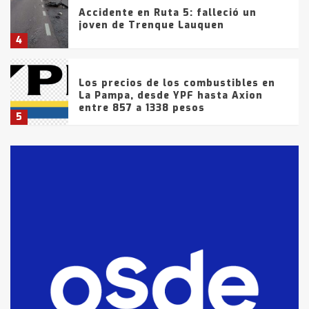
Accidente en Ruta 5: falleció un
joven de Trenque Lauquen
4
Los precios de los combustibles en
La Pampa, desde YPF hasta Axion
entre 857 a 1338 pesos
5
La Bolsa de Cereales de Bahía
Blanca anticipa que Agosto vendrá
con lluvias y heladas, en gran parte
de la provincia
6
T.Lauquen: tres jóvenes que
intentaron evadir a la Policía
fueron detenidos por
comercialización de drogas en la
7
tarde del sábado