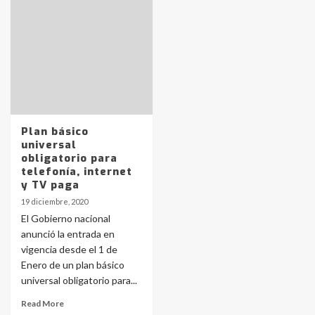
Identidad de los adolescentes
pampeanos que fueron
protagonistas del fatal accidente
en la mañana del lunes
3
Accidente en Ruta 5: falleció un
joven de Trenque Lauquen
4
Plan básico
universal
obligatorio para
Los precios de los combustibles en
telefonía, internet
La Pampa, desde YPF hasta Axion
y TV paga
entre 857 a 1338 pesos
5
19 diciembre, 2020
El Gobierno nacional
anunció la entrada en
La Bolsa de Cereales de Bahía
vigencia desde el 1 de
Blanca anticipa que Agosto vendrá
con lluvias y heladas, en gran parte
Enero de un plan básico
de la provincia
6
universal obligatorio para...
Read More
T.Lauquen: tres jóvenes que