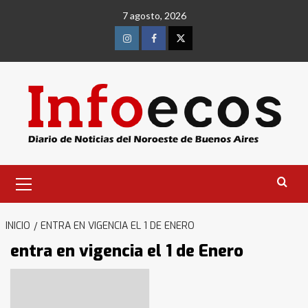
Saltar
7 agosto, 2026
al
contenido
Instagram
Facebook
Twitter
Menú
primario
INICIO
ENTRA EN VIGENCIA EL 1 DE ENERO
entra en vigencia el 1 de Enero