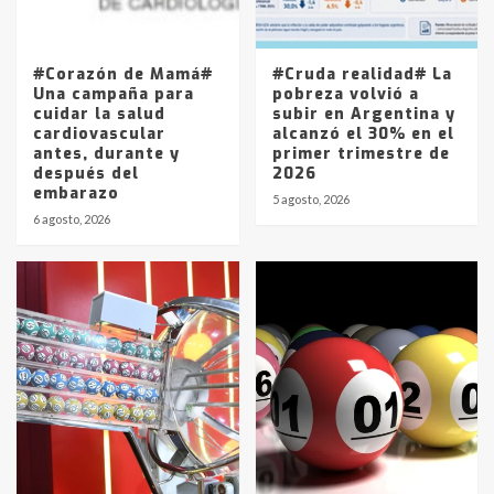
Los precios de los combustibles en
La Pampa, desde YPF hasta Axion
entre 857 a 1338 pesos
5
#Corazón de Mamá#
#Cruda realidad# La
Una campaña para
pobreza volvió a
cuidar la salud
subir en Argentina y
cardiovascular
alcanzó el 30% en el
antes, durante y
primer trimestre de
después del
2026
embarazo
5 agosto, 2026
6 agosto, 2026