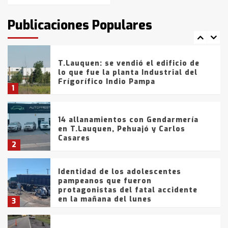
intentaron evadir a la Policía
fueron detenidos por
Publicaciones Populares
comercialización de drogas en la
7
tarde del sábado
T.Lauquen: se vendió el edificio de
lo que fue la planta Industrial del
Frígorífico Indio Pampa
1
14 allanamientos con Gendarmería
en T.Lauquen, Pehuajó y Carlos
Casares
2
Identidad de los adolescentes
pampeanos que fueron
protagonistas del fatal accidente
en la mañana del lunes
3