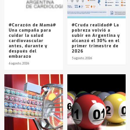
Los precios de los combustibles en
La Pampa, desde YPF hasta Axion
entre 857 a 1338 pesos
5
#Corazón de Mamá#
#Cruda realidad# La
Una campaña para
pobreza volvió a
cuidar la salud
subir en Argentina y
cardiovascular
alcanzó el 30% en el
antes, durante y
primer trimestre de
después del
2026
embarazo
5 agosto, 2026
6 agosto, 2026