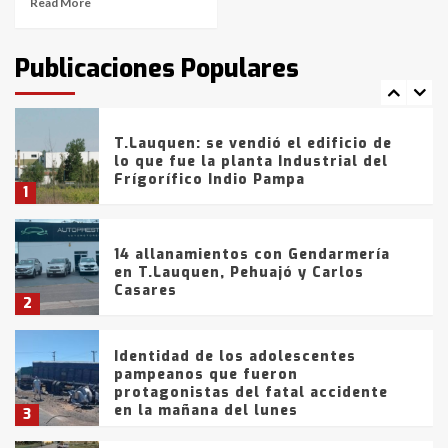
Read More
T.Lauquen: tres jóvenes que
intentaron evadir a la Policía
fueron detenidos por
Publicaciones Populares
comercialización de drogas en la
7
tarde del sábado
T.Lauquen: se vendió el edificio de
lo que fue la planta Industrial del
Frígorífico Indio Pampa
1
14 allanamientos con Gendarmería
en T.Lauquen, Pehuajó y Carlos
Casares
2
Identidad de los adolescentes
pampeanos que fueron
protagonistas del fatal accidente
en la mañana del lunes
3