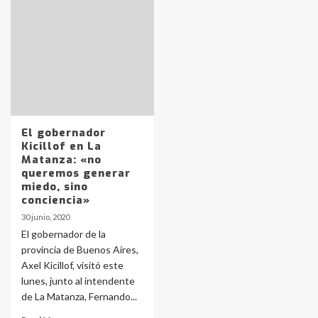
Identidad de los adolescentes
pampeanos que fueron
protagonistas del fatal accidente
en la mañana del lunes
3
Accidente en Ruta 5: falleció un
joven de Trenque Lauquen
El gobernador
4
Kicillof en La
Matanza: «no
queremos generar
Los precios de los combustibles en
miedo, sino
La Pampa, desde YPF hasta Axion
conciencia»
entre 857 a 1338 pesos
5
30 junio, 2020
El gobernador de la
provincia de Buenos Aires,
La Bolsa de Cereales de Bahía
Axel Kicillof, visitó este
Blanca anticipa que Agosto vendrá
con lluvias y heladas, en gran parte
lunes, junto al intendente
de la provincia
6
de La Matanza, Fernando...