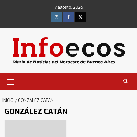
Saltar
7 agosto, 2026
al
contenido
Instagram
Facebook
Twitter
Menú
primario
INICIO
GONZÁLEZ CATÁN
GONZÁLEZ CATÁN