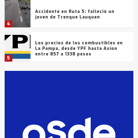
Accidente en Ruta 5: falleció un
joven de Trenque Lauquen
4
Los precios de los combustibles en
La Pampa, desde YPF hasta Axion
entre 857 a 1338 pesos
5
La Bolsa de Cereales de Bahía
Blanca anticipa que Agosto vendrá
con lluvias y heladas, en gran parte
de la provincia
6
T.Lauquen: tres jóvenes que
intentaron evadir a la Policía
fueron detenidos por
comercialización de drogas en la
7
tarde del sábado