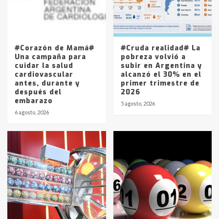
Los precios de los combustibles en
La Pampa, desde YPF hasta Axion
entre 857 a 1338 pesos
5
#Corazón de Mamá#
#Cruda realidad# La
Una campaña para
pobreza volvió a
cuidar la salud
subir en Argentina y
cardiovascular
alcanzó el 30% en el
antes, durante y
primer trimestre de
después del
2026
embarazo
5 agosto, 2026
6 agosto, 2026