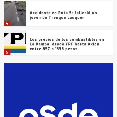
Accidente en Ruta 5: falleció un
joven de Trenque Lauquen
4
Los precios de los combustibles en
La Pampa, desde YPF hasta Axion
entre 857 a 1338 pesos
5
La Bolsa de Cereales de Bahía
Blanca anticipa que Agosto vendrá
con lluvias y heladas, en gran parte
de la provincia
6
T.Lauquen: tres jóvenes que
intentaron evadir a la Policía
fueron detenidos por
comercialización de drogas en la
7
tarde del sábado