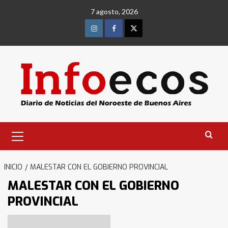
Saltar
7 agosto, 2026
al
contenido
Instagram
Facebook
Twitter
Menú
primario
INICIO
MALESTAR CON EL GOBIERNO PROVINCIAL
MALESTAR CON EL GOBIERNO
PROVINCIAL