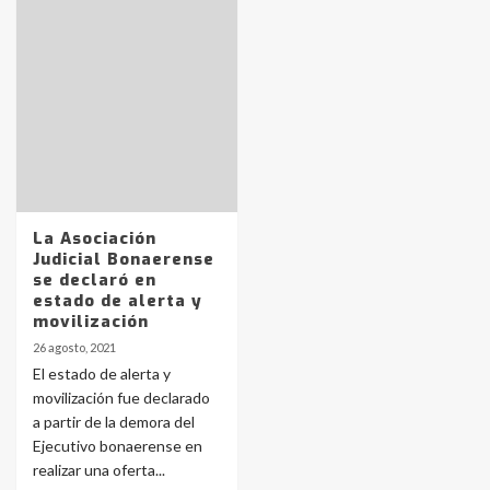
Identidad de los adolescentes
pampeanos que fueron
protagonistas del fatal accidente
en la mañana del lunes
3
Accidente en Ruta 5: falleció un
joven de Trenque Lauquen
4
La Asociación
Judicial Bonaerense
se declaró en
Los precios de los combustibles en
estado de alerta y
La Pampa, desde YPF hasta Axion
movilización
entre 857 a 1338 pesos
5
26 agosto, 2021
El estado de alerta y
movilización fue declarado
La Bolsa de Cereales de Bahía
a partir de la demora del
Blanca anticipa que Agosto vendrá
con lluvias y heladas, en gran parte
Ejecutivo bonaerense en
de la provincia
6
realizar una oferta...