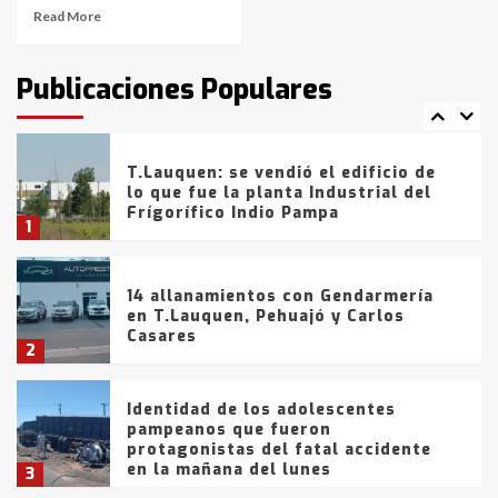
Read More
T.Lauquen: tres jóvenes que
intentaron evadir a la Policía
fueron detenidos por
Publicaciones Populares
comercialización de drogas en la
7
tarde del sábado
T.Lauquen: se vendió el edificio de
lo que fue la planta Industrial del
Frígorífico Indio Pampa
1
14 allanamientos con Gendarmería
en T.Lauquen, Pehuajó y Carlos
Casares
2
Identidad de los adolescentes
pampeanos que fueron
protagonistas del fatal accidente
en la mañana del lunes
3