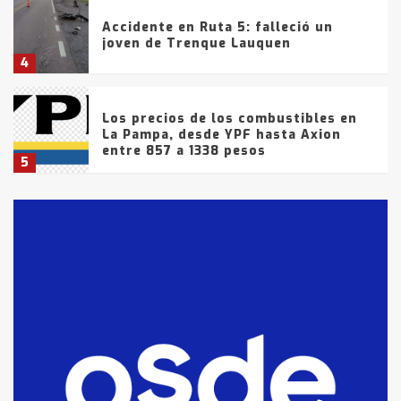
Accidente en Ruta 5: falleció un
joven de Trenque Lauquen
4
Los precios de los combustibles en
La Pampa, desde YPF hasta Axion
entre 857 a 1338 pesos
5
La Bolsa de Cereales de Bahía
Blanca anticipa que Agosto vendrá
con lluvias y heladas, en gran parte
de la provincia
6
T.Lauquen: tres jóvenes que
intentaron evadir a la Policía
fueron detenidos por
comercialización de drogas en la
7
tarde del sábado