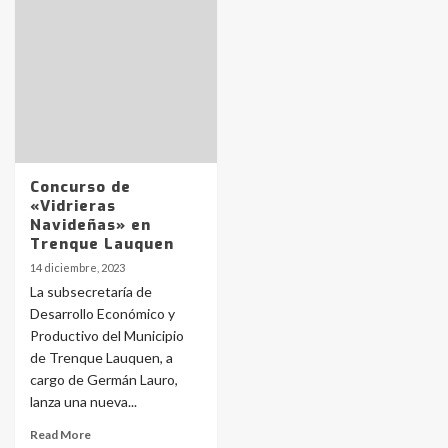
Identidad de los adolescentes
pampeanos que fueron
protagonistas del fatal accidente
en la mañana del lunes
3
Accidente en Ruta 5: falleció un
joven de Trenque Lauquen
4
Concurso de
«Vidrieras
Navideñas» en
Los precios de los combustibles en
Trenque Lauquen
La Pampa, desde YPF hasta Axion
14 diciembre, 2023
entre 857 a 1338 pesos
5
La subsecretaría de
Desarrollo Económico y
Productivo del Municipio
La Bolsa de Cereales de Bahía
de Trenque Lauquen, a
Blanca anticipa que Agosto vendrá
con lluvias y heladas, en gran parte
cargo de Germán Lauro,
de la provincia
6
lanza una nueva...
Read More