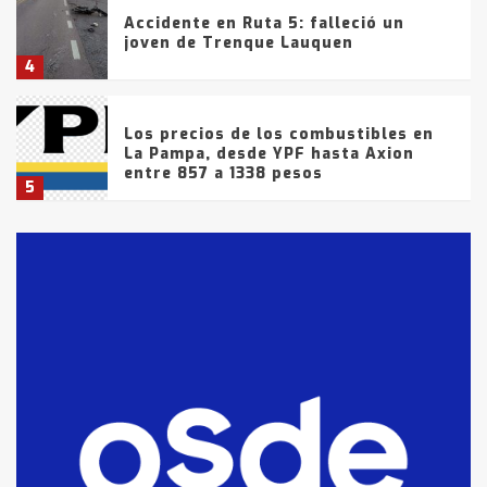
Accidente en Ruta 5: falleció un
joven de Trenque Lauquen
4
Los precios de los combustibles en
La Pampa, desde YPF hasta Axion
entre 857 a 1338 pesos
5
La Bolsa de Cereales de Bahía
Blanca anticipa que Agosto vendrá
con lluvias y heladas, en gran parte
de la provincia
6
T.Lauquen: tres jóvenes que
intentaron evadir a la Policía
fueron detenidos por
comercialización de drogas en la
7
tarde del sábado