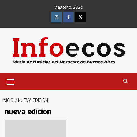
Saltar
9 agosto, 2026
al
contenido
Instagram
Facebook
Twitter
Menú
primario
INICIO
NUEVA EDICIÓN
nueva edición