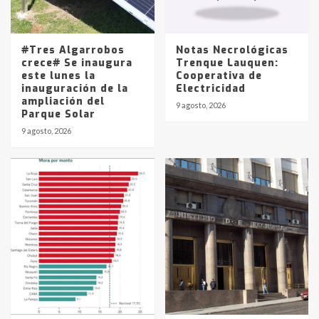
Los precios de los combustibles en
La Pampa, desde YPF hasta Axion
entre 857 a 1338 pesos
5
#Tres Algarrobos
Notas Necrológicas
crece# Se inaugura
Trenque Lauquen:
este lunes la
Cooperativa de
inauguración de la
Electricidad
ampliación del
9 agosto, 2026
Parque Solar
9 agosto, 2026