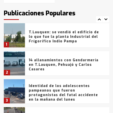
T.Lauquen: tres jóvenes que
intentaron evadir a la Policía
fueron detenidos por
Publicaciones Populares
comercialización de drogas en la
7
tarde del sábado
T.Lauquen: se vendió el edificio de
lo que fue la planta Industrial del
Frígorífico Indio Pampa
1
14 allanamientos con Gendarmería
en T.Lauquen, Pehuajó y Carlos
Casares
2
Identidad de los adolescentes
pampeanos que fueron
protagonistas del fatal accidente
en la mañana del lunes
3