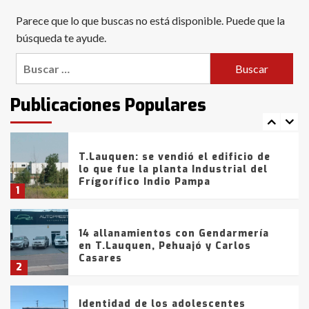
Blanca anticipa que Agosto vendrá
Parece que lo que buscas no está disponible. Puede que la
con lluvias y heladas, en gran parte
de la provincia
búsqueda te ayude.
6
Buscar:
T.Lauquen: tres jóvenes que
intentaron evadir a la Policía
fueron detenidos por
Publicaciones Populares
comercialización de drogas en la
7
tarde del sábado
T.Lauquen: se vendió el edificio de
lo que fue la planta Industrial del
Frígorífico Indio Pampa
1
14 allanamientos con Gendarmería
en T.Lauquen, Pehuajó y Carlos
Casares
2
Identidad de los adolescentes