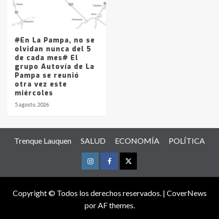
#En La Pampa, no se
olvidan nunca del 5
de cada mes# El
grupo Autovía de La
Pampa se reunió
otra vez este
miércoles
5 agosto, 2026
Trenque Lauquen
SALUD
ECONOMÍA
POLÍTICA
Instagram
Facebook
Twitter
Copyright © Todos los derechos reservados.
|
CoverNews
por AF themes.