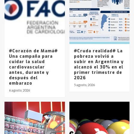
Accidente en Ruta 5: falleció un
joven de Trenque Lauquen
4
Los precios de los combustibles en
La Pampa, desde YPF hasta Axion
entre 857 a 1338 pesos
5
#Corazón de Mamá#
#Cruda realidad# La
Una campaña para
pobreza volvió a
cuidar la salud
subir en Argentina y
cardiovascular
alcanzó el 30% en el
antes, durante y
primer trimestre de
después del
2026
embarazo
5 agosto, 2026
6 agosto, 2026