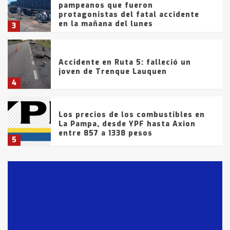
pampeanos que fueron
protagonistas del fatal accidente
en la mañana del lunes
3
Accidente en Ruta 5: falleció un
joven de Trenque Lauquen
4
Los precios de los combustibles en
La Pampa, desde YPF hasta Axion
entre 857 a 1338 pesos
5
La Bolsa de Cereales de Bahía
Blanca anticipa que Agosto vendrá
con lluvias y heladas, en gran parte
de la provincia
6
T.Lauquen: tres jóvenes que