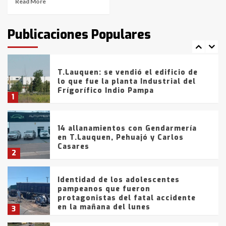
Read More
T.Lauquen: tres jóvenes que
intentaron evadir a la Policía
fueron detenidos por
Publicaciones Populares
comercialización de drogas en la
7
tarde del sábado
T.Lauquen: se vendió el edificio de
lo que fue la planta Industrial del
Frígorífico Indio Pampa
1
14 allanamientos con Gendarmería
en T.Lauquen, Pehuajó y Carlos
Casares
2
Identidad de los adolescentes
pampeanos que fueron
protagonistas del fatal accidente
en la mañana del lunes
3