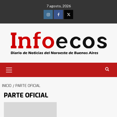
Saltar
7 agosto, 2026
al
contenido
Instagram
Facebook
Twitter
Menú
primario
INICIO
PARTE OFICIAL
PARTE OFICIAL