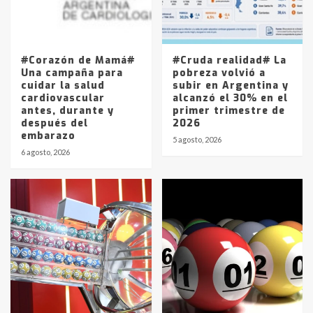
Los precios de los combustibles en
La Pampa, desde YPF hasta Axion
entre 857 a 1338 pesos
5
#Corazón de Mamá#
#Cruda realidad# La
Una campaña para
pobreza volvió a
cuidar la salud
subir en Argentina y
cardiovascular
alcanzó el 30% en el
antes, durante y
primer trimestre de
después del
2026
embarazo
5 agosto, 2026
6 agosto, 2026