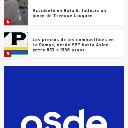
Accidente en Ruta 5: falleció un
joven de Trenque Lauquen
4
Los precios de los combustibles en
La Pampa, desde YPF hasta Axion
entre 857 a 1338 pesos
5
La Bolsa de Cereales de Bahía
Blanca anticipa que Agosto vendrá
con lluvias y heladas, en gran parte
de la provincia
6
T.Lauquen: tres jóvenes que
intentaron evadir a la Policía
fueron detenidos por
comercialización de drogas en la
7
tarde del sábado