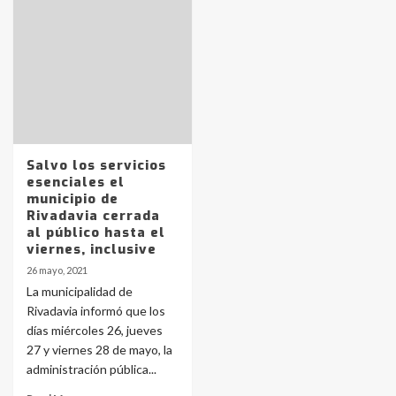
Identidad de los adolescentes
pampeanos que fueron
protagonistas del fatal accidente
en la mañana del lunes
3
Accidente en Ruta 5: falleció un
joven de Trenque Lauquen
Salvo los servicios
4
esenciales el
municipio de
Rivadavia cerrada
Los precios de los combustibles en
al público hasta el
La Pampa, desde YPF hasta Axion
viernes, inclusive
entre 857 a 1338 pesos
5
26 mayo, 2021
La municipalidad de
Rivadavia informó que los
La Bolsa de Cereales de Bahía
días miércoles 26, jueves
Blanca anticipa que Agosto vendrá
con lluvias y heladas, en gran parte
27 y viernes 28 de mayo, la
de la provincia
6
administración pública...