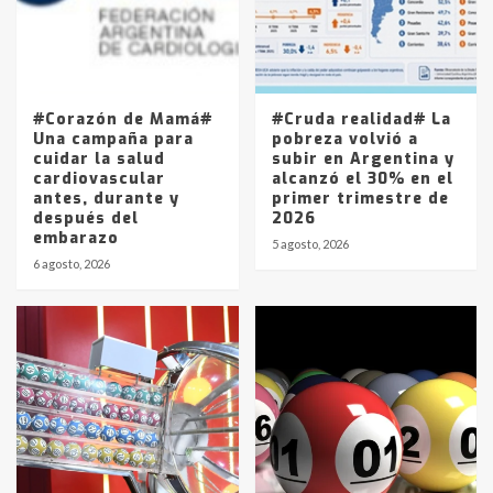
Los precios de los combustibles en
La Pampa, desde YPF hasta Axion
entre 857 a 1338 pesos
5
#Corazón de Mamá#
#Cruda realidad# La
Una campaña para
pobreza volvió a
cuidar la salud
subir en Argentina y
cardiovascular
alcanzó el 30% en el
antes, durante y
primer trimestre de
después del
2026
embarazo
5 agosto, 2026
6 agosto, 2026