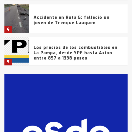
Accidente en Ruta 5: falleció un
joven de Trenque Lauquen
4
Los precios de los combustibles en
La Pampa, desde YPF hasta Axion
entre 857 a 1338 pesos
5
La Bolsa de Cereales de Bahía
Blanca anticipa que Agosto vendrá
con lluvias y heladas, en gran parte
de la provincia
6
T.Lauquen: tres jóvenes que
intentaron evadir a la Policía
fueron detenidos por
comercialización de drogas en la
7
tarde del sábado