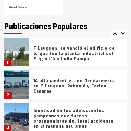
Read More
T.Lauquen: tres jóvenes que
intentaron evadir a la Policía
fueron detenidos por
Publicaciones Populares
comercialización de drogas en la
7
tarde del sábado
T.Lauquen: se vendió el edificio de
lo que fue la planta Industrial del
Frígorífico Indio Pampa
1
14 allanamientos con Gendarmería
en T.Lauquen, Pehuajó y Carlos
Casares
2
Identidad de los adolescentes
pampeanos que fueron
protagonistas del fatal accidente
en la mañana del lunes
3