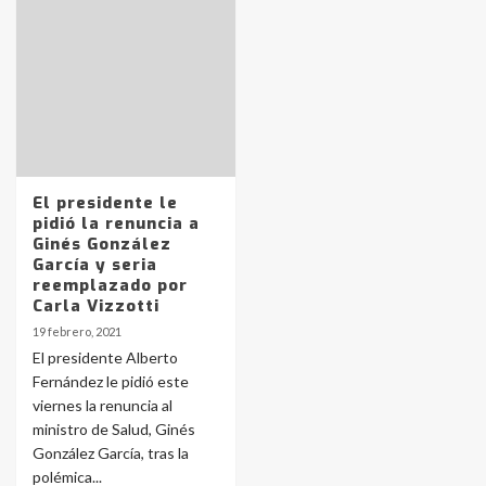
Identidad de los adolescentes
pampeanos que fueron
protagonistas del fatal accidente
en la mañana del lunes
3
Accidente en Ruta 5: falleció un
El presidente le
joven de Trenque Lauquen
pidió la renuncia a
4
Ginés González
García y seria
reemplazado por
Los precios de los combustibles en
Carla Vizzotti
La Pampa, desde YPF hasta Axion
19 febrero, 2021
entre 857 a 1338 pesos
5
El presidente Alberto
Fernández le pidió este
viernes la renuncia al
La Bolsa de Cereales de Bahía
ministro de Salud, Ginés
Blanca anticipa que Agosto vendrá
con lluvias y heladas, en gran parte
González García, tras la
de la provincia
6
polémica...