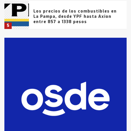
Los precios de los combustibles en
La Pampa, desde YPF hasta Axion
entre 857 a 1338 pesos
5
La Bolsa de Cereales de Bahía
Blanca anticipa que Agosto vendrá
con lluvias y heladas, en gran parte
de la provincia
6
T.Lauquen: tres jóvenes que
intentaron evadir a la Policía
fueron detenidos por
comercialización de drogas en la
7
tarde del sábado
T.Lauquen: se vendió el edificio de
lo que fue la planta Industrial del
Frígorífico Indio Pampa
1