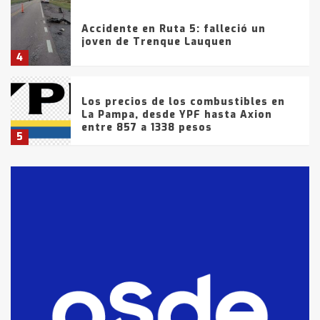
Accidente en Ruta 5: falleció un
joven de Trenque Lauquen
4
Los precios de los combustibles en
La Pampa, desde YPF hasta Axion
entre 857 a 1338 pesos
5
La Bolsa de Cereales de Bahía
Blanca anticipa que Agosto vendrá
con lluvias y heladas, en gran parte
de la provincia
6
T.Lauquen: tres jóvenes que
intentaron evadir a la Policía
fueron detenidos por
comercialización de drogas en la
7
tarde del sábado