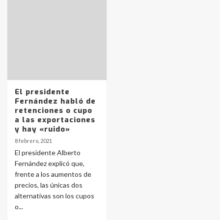
Identidad de los adolescentes
pampeanos que fueron
protagonistas del fatal accidente
en la mañana del lunes
3
Accidente en Ruta 5: falleció un
joven de Trenque Lauquen
El presidente
4
Fernández habló de
retenciones o cupo
a las exportaciones
Los precios de los combustibles en
y hay «ruido»
La Pampa, desde YPF hasta Axion
8 febrero, 2021
entre 857 a 1338 pesos
5
El presidente Alberto
Fernández explicó que,
frente a los aumentos de
La Bolsa de Cereales de Bahía
precios, las únicas dos
Blanca anticipa que Agosto vendrá
con lluvias y heladas, en gran parte
alternativas son los cupos
de la provincia
6
o...