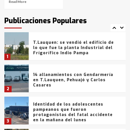
Read More
T.Lauquen: tres jóvenes que
intentaron evadir a la Policía
fueron detenidos por
Publicaciones Populares
comercialización de drogas en la
7
tarde del sábado
T.Lauquen: se vendió el edificio de
lo que fue la planta Industrial del
Frígorífico Indio Pampa
1
14 allanamientos con Gendarmería
en T.Lauquen, Pehuajó y Carlos
Casares
2
Identidad de los adolescentes
pampeanos que fueron
protagonistas del fatal accidente
en la mañana del lunes
3