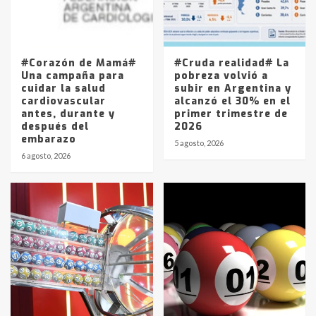
Los precios de los combustibles en
La Pampa, desde YPF hasta Axion
entre 857 a 1338 pesos
5
#Corazón de Mamá#
#Cruda realidad# La
Una campaña para
pobreza volvió a
cuidar la salud
subir en Argentina y
cardiovascular
alcanzó el 30% en el
antes, durante y
primer trimestre de
después del
2026
embarazo
5 agosto, 2026
6 agosto, 2026