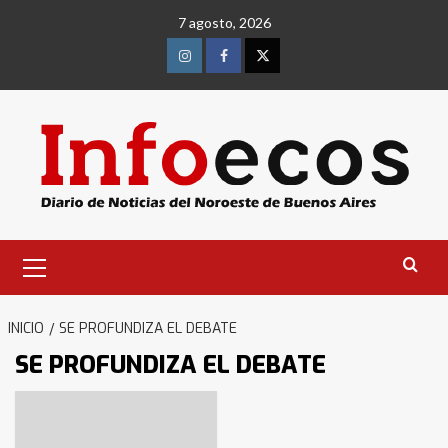
Saltar
7 agosto, 2026
al
contenido
Instagram
Facebook
Twitter
Menú
primario
INICIO
SE PROFUNDIZA EL DEBATE
SE PROFUNDIZA EL DEBATE