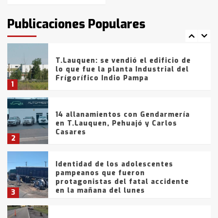
intentaron evadir a la Policía
fueron detenidos por
Publicaciones Populares
comercialización de drogas en la
7
tarde del sábado
T.Lauquen: se vendió el edificio de
lo que fue la planta Industrial del
Frígorífico Indio Pampa
1
14 allanamientos con Gendarmería
en T.Lauquen, Pehuajó y Carlos
Casares
2
Identidad de los adolescentes
pampeanos que fueron
protagonistas del fatal accidente
en la mañana del lunes
3