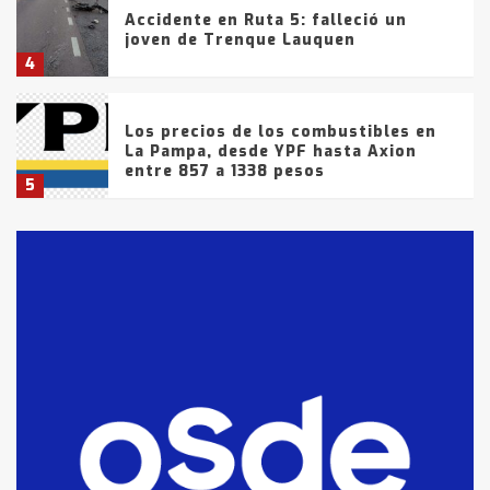
Accidente en Ruta 5: falleció un
joven de Trenque Lauquen
4
Los precios de los combustibles en
La Pampa, desde YPF hasta Axion
entre 857 a 1338 pesos
5
La Bolsa de Cereales de Bahía
Blanca anticipa que Agosto vendrá
con lluvias y heladas, en gran parte
de la provincia
6
T.Lauquen: tres jóvenes que
intentaron evadir a la Policía
fueron detenidos por
comercialización de drogas en la
7
tarde del sábado