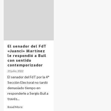
Identidad de los adolescentes
pampeanos que fueron
protagonistas del fatal accidente
en la mañana del lunes
3
Accidente en Ruta 5: falleció un
joven de Trenque Lauquen
4
El senador del FdT
«Juanci» Martínez
le respondió a Buil
Los precios de los combustibles en
con sentido
La Pampa, desde YPF hasta Axion
contemporizador
entre 857 a 1338 pesos
5
23 julio, 2022
El senador del FdT por la 4°
Sección Electoral no tardó
La Bolsa de Cereales de Bahía
demasiado tiempo en
Blanca anticipa que Agosto vendrá
con lluvias y heladas, en gran parte
responderle a Sergio Buil a
de la provincia
6
través...
Read More
T.Lauquen: tres jóvenes que