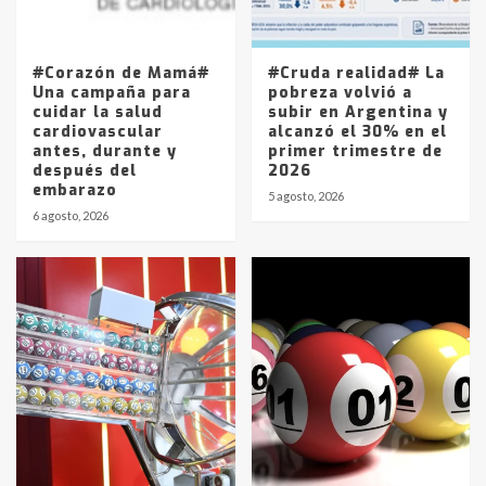
Los precios de los combustibles en
La Pampa, desde YPF hasta Axion
entre 857 a 1338 pesos
5
#Corazón de Mamá#
#Cruda realidad# La
Una campaña para
pobreza volvió a
cuidar la salud
subir en Argentina y
cardiovascular
alcanzó el 30% en el
antes, durante y
primer trimestre de
después del
2026
embarazo
5 agosto, 2026
6 agosto, 2026