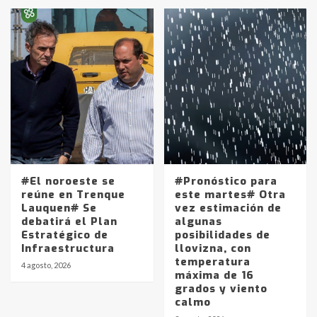
Identidad de los adolescentes
pampeanos que fueron
protagonistas del fatal accidente
en la mañana del lunes
3
Accidente en Ruta 5: falleció un
joven de Trenque Lauquen
4
#El noroeste se
#Pronóstico para
Los precios de los combustibles en
reúne en Trenque
este martes# Otra
La Pampa, desde YPF hasta Axion
Lauquen# Se
vez estimación de
entre 857 a 1338 pesos
debatirá el Plan
algunas
5
Estratégico de
posibilidades de
Infraestructura
llovizna, con
temperatura
La Bolsa de Cereales de Bahía
4 agosto, 2026
máxima de 16
Blanca anticipa que Agosto vendrá
grados y viento
con lluvias y heladas, en gran parte
calmo
de la provincia
6