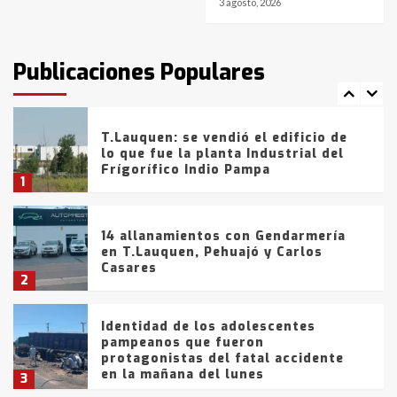
3 agosto, 2026
T.Lauquen: tres jóvenes que
intentaron evadir a la Policía
fueron detenidos por
Publicaciones Populares
comercialización de drogas en la
7
tarde del sábado
T.Lauquen: se vendió el edificio de
lo que fue la planta Industrial del
Frígorífico Indio Pampa
1
14 allanamientos con Gendarmería
en T.Lauquen, Pehuajó y Carlos
Casares
2
Identidad de los adolescentes
pampeanos que fueron
protagonistas del fatal accidente
en la mañana del lunes
3