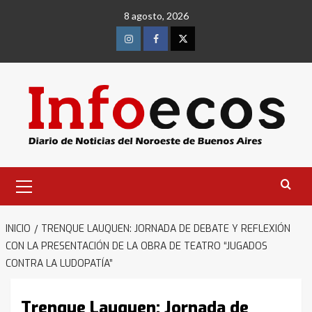
Saltar
8 agosto, 2026
al
contenido
Instagram
Facebook
Twitter
Menú
primario
INICIO
TRENQUE LAUQUEN: JORNADA DE DEBATE Y REFLEXIÓN
CON LA PRESENTACIÓN DE LA OBRA DE TEATRO “JUGADOS
CONTRA LA LUDOPATÍA”
Trenque Lauquen: Jornada de