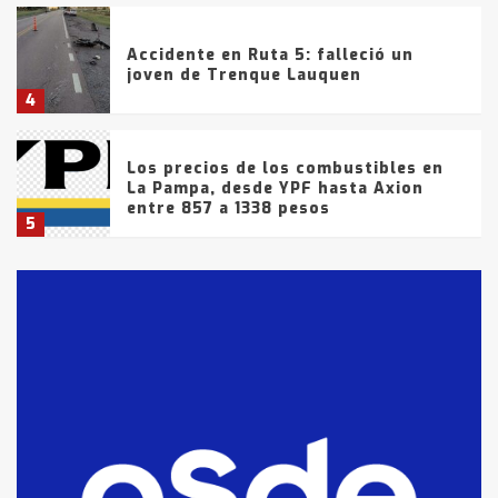
Accidente en Ruta 5: falleció un
joven de Trenque Lauquen
4
Los precios de los combustibles en
La Pampa, desde YPF hasta Axion
entre 857 a 1338 pesos
5
La Bolsa de Cereales de Bahía
Blanca anticipa que Agosto vendrá
con lluvias y heladas, en gran parte
de la provincia
6
T.Lauquen: tres jóvenes que
intentaron evadir a la Policía
fueron detenidos por
comercialización de drogas en la
7
tarde del sábado