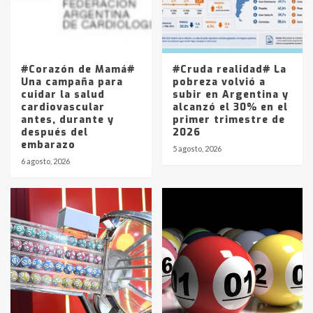
Los precios de los combustibles en
La Pampa, desde YPF hasta Axion
entre 857 a 1338 pesos
5
#Corazón de Mamá#
#Cruda realidad# La
Una campaña para
pobreza volvió a
cuidar la salud
subir en Argentina y
cardiovascular
alcanzó el 30% en el
antes, durante y
primer trimestre de
después del
2026
embarazo
5 agosto, 2026
6 agosto, 2026