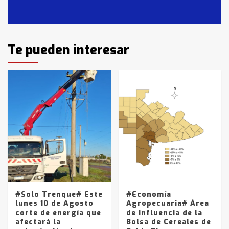
Casares
2
Identidad de los adolescentes
Te pueden interesar
pampeanos que fueron
protagonistas del fatal accidente
en la mañana del lunes
3
Accidente en Ruta 5: falleció un
joven de Trenque Lauquen
4
Los precios de los combustibles en
La Pampa, desde YPF hasta Axion
entre 857 a 1338 pesos
5
#Solo Trenque# Este
#Economía
lunes 10 de Agosto
Agropecuaria# Área
corte de energía que
de influencia de la
afectará la
Bolsa de Cereales de