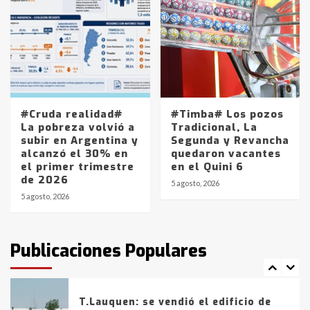
Accidente en Ruta 5: falleció un
joven de Trenque Lauquen
4
Los precios de los combustibles en
La Pampa, desde YPF hasta Axion
entre 857 a 1338 pesos
5
#Cruda realidad#
#Timba# Los pozos
La pobreza volvió a
Tradicional, La
subir en Argentina y
Segunda y Revancha
La Bolsa de Cereales de Bahía
alcanzó el 30% en
quedaron vacantes
Blanca anticipa que Agosto vendrá
el primer trimestre
en el Quini 6
con lluvias y heladas, en gran parte
de 2026
de la provincia
6
5 agosto, 2026
5 agosto, 2026
T.Lauquen: tres jóvenes que
intentaron evadir a la Policía
fueron detenidos por
Publicaciones Populares
comercialización de drogas en la
7
tarde del sábado
T.Lauquen: se vendió el edificio de