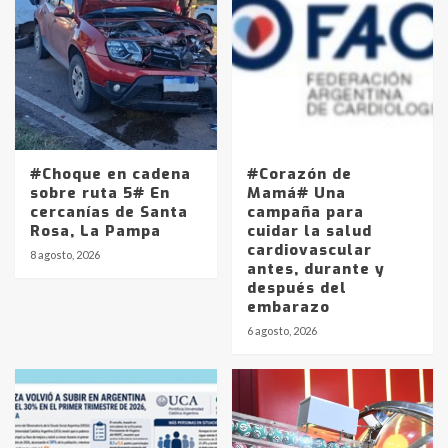
#Choque en cadena
#Corazón de
sobre ruta 5# En
Mamá# Una
cercanías de Santa
campaña para
Rosa, La Pampa
cuidar la salud
cardiovascular
8 agosto, 2026
antes, durante y
después del
embarazo
Identidad de los adolescentes
6 agosto, 2026
pampeanos que fueron
protagonistas del fatal accidente
en la mañana del lunes
3