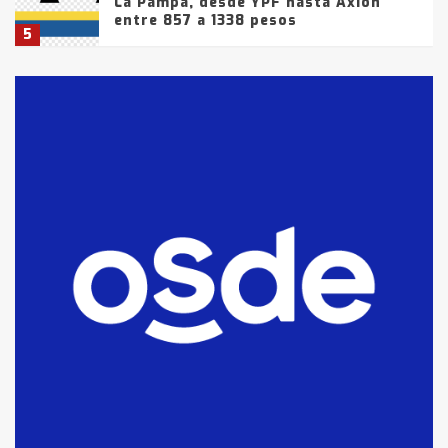
La Pampa, desde YPF hasta Axion
entre 857 a 1338 pesos
5
La Bolsa de Cereales de Bahía
Blanca anticipa que Agosto vendrá
con lluvias y heladas, en gran parte
de la provincia
6
T.Lauquen: tres jóvenes que
intentaron evadir a la Policía
fueron detenidos por
comercialización de drogas en la
7
tarde del sábado
T.Lauquen: se vendió el edificio de
lo que fue la planta Industrial del
Frígorífico Indio Pampa
1
14 allanamientos con Gendarmería
en T.Lauquen, Pehuajó y Carlos