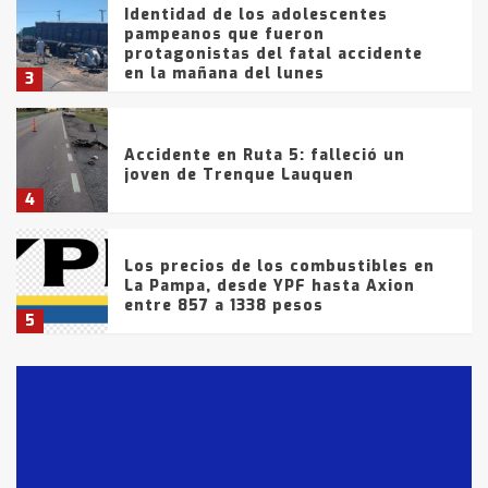
Identidad de los adolescentes
pampeanos que fueron
protagonistas del fatal accidente
en la mañana del lunes
3
Accidente en Ruta 5: falleció un
joven de Trenque Lauquen
4
Los precios de los combustibles en
La Pampa, desde YPF hasta Axion
entre 857 a 1338 pesos
5
La Bolsa de Cereales de Bahía
Blanca anticipa que Agosto vendrá
con lluvias y heladas, en gran parte
de la provincia
6