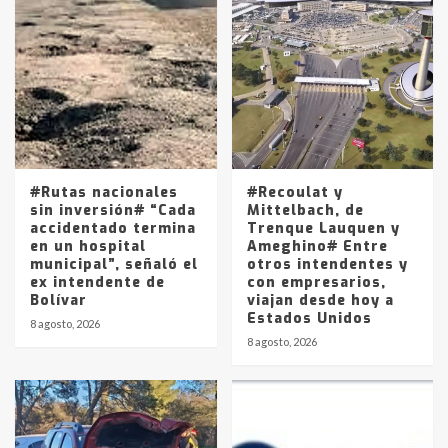
Accidente en Ruta 5: falleció un
joven de Trenque Lauquen
4
Los precios de los combustibles en
La Pampa, desde YPF hasta Axion
entre 857 a 1338 pesos
5
#Rutas nacionales
#Recoulat y
sin inversión# “Cada
Mittelbach, de
accidentado termina
Trenque Lauquen y
en un hospital
Ameghino# Entre
municipal”, señaló el
otros intendentes y
ex intendente de
con empresarios,
Bolívar
viajan desde hoy a
Estados Unidos
8 agosto, 2026
8 agosto, 2026