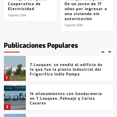
Cooperativa de
De un joven de 17
La Bolsa de Cereales de Bahía
Electricidad
años por ingresar a
Blanca anticipa que Agosto vendrá
una vivienda sin
con lluvias y heladas, en gran parte
5 agosto, 2026
autorización
de la provincia
6
5 agosto, 2026
T.Lauquen: tres jóvenes que
intentaron evadir a la Policía
fueron detenidos por
Publicaciones Populares
comercialización de drogas en la
7
tarde del sábado
T.Lauquen: se vendió el edificio de
lo que fue la planta Industrial del
Frígorífico Indio Pampa
1
14 allanamientos con Gendarmería
en T.Lauquen, Pehuajó y Carlos
Casares
2