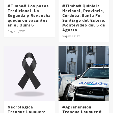
#Timba# Los pozos
#Timba# Quiniela
Tradicional, La
Nacional, Provincia,
Segunda y Revancha
Córdoba, Santa Fe,
quedaron vacantes
Santiago del Estero,
en el Quini 6
Montevideo del 5 de
Agosto
5 agosto, 2026
Identidad de los adolescentes
5 agosto, 2026
pampeanos que fueron
protagonistas del fatal accidente
en la mañana del lunes
3
Accidente en Ruta 5: falleció un
joven de Trenque Lauquen
4
Los precios de los combustibles en
La Pampa, desde YPF hasta Axion
entre 857 a 1338 pesos
5
Necrológica
#Aprehensión
Trenque Lauquen:
Trenque Lauquen#