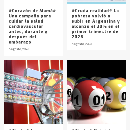
entre 857 a 1338 pesos
5
#Corazón de Mamá#
#Cruda realidad# La
Una campaña para
pobreza volvió a
cuidar la salud
subir en Argentina y
cardiovascular
alcanzó el 30% en el
antes, durante y
primer trimestre de
después del
2026
embarazo
5 agosto, 2026
6 agosto, 2026