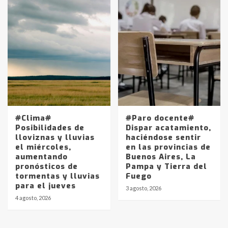
protagonistas del fatal accidente
en la mañana del lunes
3
Accidente en Ruta 5: falleció un
joven de Trenque Lauquen
4
Los precios de los combustibles en
La Pampa, desde YPF hasta Axion
#Clima#
#Paro docente#
entre 857 a 1338 pesos
Posibilidades de
Dispar acatamiento,
5
lloviznas y lluvias
haciéndose sentir
el miércoles,
en las provincias de
aumentando
Buenos Aires, La
La Bolsa de Cereales de Bahía
pronósticos de
Pampa y Tierra del
Blanca anticipa que Agosto vendrá
tormentas y lluvias
Fuego
con lluvias y heladas, en gran parte
para el jueves
de la provincia
6
3 agosto, 2026
4 agosto, 2026
T.Lauquen: tres jóvenes que
intentaron evadir a la Policía