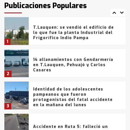
fueron detenidos por
Publicaciones Populares
comercialización de drogas en la
7
tarde del sábado
T.Lauquen: se vendió el edificio de
lo que fue la planta Industrial del
Frígorífico Indio Pampa
1
14 allanamientos con Gendarmería
en T.Lauquen, Pehuajó y Carlos
Casares
2
Identidad de los adolescentes
pampeanos que fueron
protagonistas del fatal accidente
en la mañana del lunes
3
Accidente en Ruta 5: falleció un