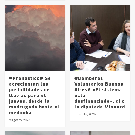
#Pronóstico# Se
#Bomberos
acrecientan las
Voluntarios Buenos
posibilidades de
Aires# «El sistema
lluvias para el
está
jueves, desde la
desfinanciado», dijo
madrugada hasta el
la diputada Minnard
mediodía
5 agosto, 2026
5 agosto, 2026
Identidad de los adolescentes
pampeanos que fueron