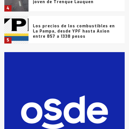
joven de Trenque Lauquen
4
Los precios de los combustibles en
La Pampa, desde YPF hasta Axion
entre 857 a 1338 pesos
5
La Bolsa de Cereales de Bahía
Blanca anticipa que Agosto vendrá
con lluvias y heladas, en gran parte
de la provincia
6
T.Lauquen: tres jóvenes que
intentaron evadir a la Policía
fueron detenidos por
comercialización de drogas en la
7
tarde del sábado
T.Lauquen: se vendió el edificio de
lo que fue la planta Industrial del