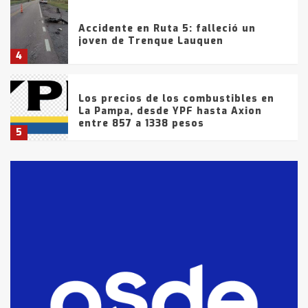
Accidente en Ruta 5: falleció un
joven de Trenque Lauquen
4
Los precios de los combustibles en
La Pampa, desde YPF hasta Axion
entre 857 a 1338 pesos
5
La Bolsa de Cereales de Bahía
Blanca anticipa que Agosto vendrá
con lluvias y heladas, en gran parte
de la provincia
6
T.Lauquen: tres jóvenes que
intentaron evadir a la Policía
fueron detenidos por
comercialización de drogas en la
7
tarde del sábado