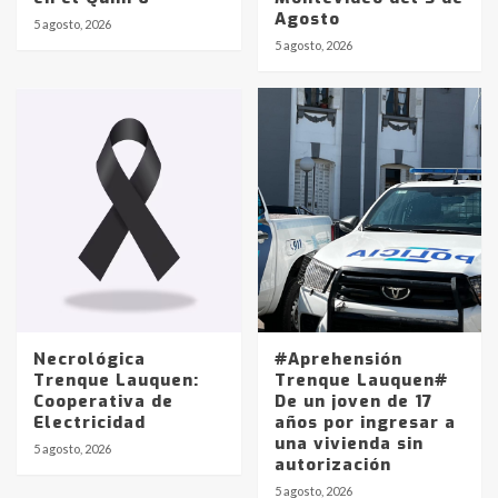
Agosto
5 agosto, 2026
Identidad de los adolescentes
5 agosto, 2026
pampeanos que fueron
protagonistas del fatal accidente
en la mañana del lunes
3
Accidente en Ruta 5: falleció un
joven de Trenque Lauquen
4
Los precios de los combustibles en
La Pampa, desde YPF hasta Axion
entre 857 a 1338 pesos
5
Necrológica
#Aprehensión
Trenque Lauquen:
Trenque Lauquen#
Cooperativa de
De un joven de 17
La Bolsa de Cereales de Bahía
Electricidad
años por ingresar a
Blanca anticipa que Agosto vendrá
una vivienda sin
con lluvias y heladas, en gran parte
5 agosto, 2026
autorización
de la provincia
6
5 agosto, 2026