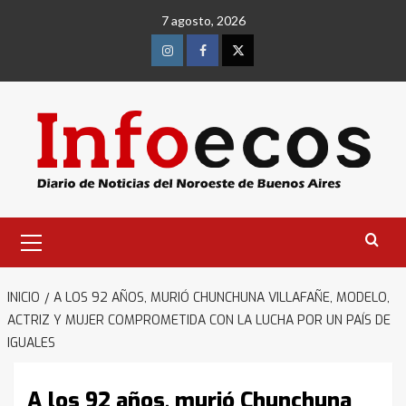
Saltar
7 agosto, 2026
al
contenido
Instagram
Facebook
Twitter
Menú
primario
INICIO
A LOS 92 AÑOS, MURIÓ CHUNCHUNA VILLAFAÑE, MODELO,
ACTRIZ Y MUJER COMPROMETIDA CON LA LUCHA POR UN PAÍS DE
IGUALES
A los 92 años, murió Chunchuna