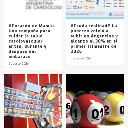
Los precios de los combustibles en
La Pampa, desde YPF hasta Axion
entre 857 a 1338 pesos
5
#Corazón de Mamá#
#Cruda realidad# La
Una campaña para
pobreza volvió a
cuidar la salud
subir en Argentina y
cardiovascular
alcanzó el 30% en el
antes, durante y
primer trimestre de
después del
2026
embarazo
5 agosto, 2026
6 agosto, 2026