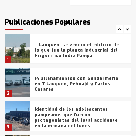
T.Lauquen: tres jóvenes que
intentaron evadir a la Policía
fueron detenidos por
Publicaciones Populares
comercialización de drogas en la
7
tarde del sábado
T.Lauquen: se vendió el edificio de
lo que fue la planta Industrial del
Frígorífico Indio Pampa
1
14 allanamientos con Gendarmería
en T.Lauquen, Pehuajó y Carlos
Casares
2
Identidad de los adolescentes
pampeanos que fueron
protagonistas del fatal accidente
en la mañana del lunes
3