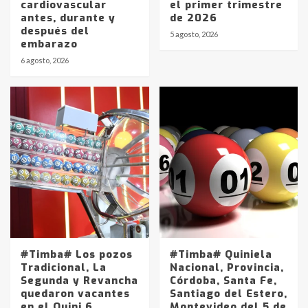
cardiovascular
el primer trimestre
antes, durante y
de 2026
después del
5 agosto, 2026
embarazo
6 agosto, 2026
#Timba# Los pozos
#Timba# Quiniela
Tradicional, La
Nacional, Provincia,
Segunda y Revancha
Córdoba, Santa Fe,
quedaron vacantes
Santiago del Estero,
en el Quini 6
Montevideo del 5 de