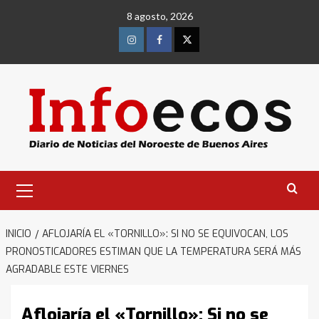
Saltar
8 agosto, 2026
al
contenido
Instagram
Facebook
Twitter
Menú
primario
INICIO
AFLOJARÍA EL «TORNILLO»: SI NO SE EQUIVOCAN, LOS
PRONOSTICADORES ESTIMAN QUE LA TEMPERATURA SERÁ MÁS
AGRADABLE ESTE VIERNES
Aflojaría el «Tornillo»: Si no se