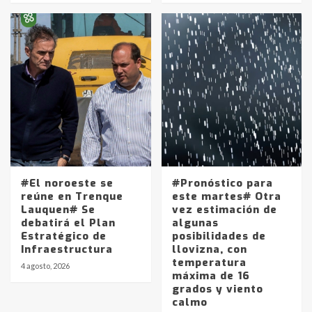
Identidad de los adolescentes
pampeanos que fueron
protagonistas del fatal accidente
en la mañana del lunes
3
Accidente en Ruta 5: falleció un
joven de Trenque Lauquen
4
#El noroeste se
#Pronóstico para
Los precios de los combustibles en
reúne en Trenque
este martes# Otra
La Pampa, desde YPF hasta Axion
Lauquen# Se
vez estimación de
entre 857 a 1338 pesos
debatirá el Plan
algunas
5
Estratégico de
posibilidades de
Infraestructura
llovizna, con
temperatura
La Bolsa de Cereales de Bahía
4 agosto, 2026
máxima de 16
Blanca anticipa que Agosto vendrá
grados y viento
con lluvias y heladas, en gran parte
calmo
de la provincia
6