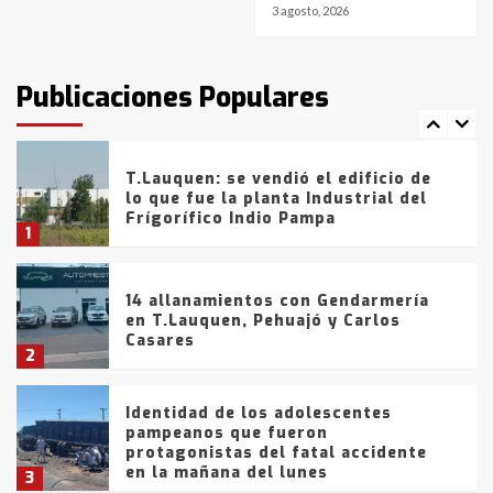
3 agosto, 2026
T.Lauquen: tres jóvenes que
intentaron evadir a la Policía
fueron detenidos por
Publicaciones Populares
comercialización de drogas en la
7
tarde del sábado
T.Lauquen: se vendió el edificio de
lo que fue la planta Industrial del
Frígorífico Indio Pampa
1
14 allanamientos con Gendarmería
en T.Lauquen, Pehuajó y Carlos
Casares
2
Identidad de los adolescentes
pampeanos que fueron
protagonistas del fatal accidente
en la mañana del lunes
3