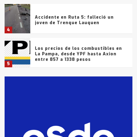
Accidente en Ruta 5: falleció un
joven de Trenque Lauquen
4
Los precios de los combustibles en
La Pampa, desde YPF hasta Axion
entre 857 a 1338 pesos
5
La Bolsa de Cereales de Bahía
Blanca anticipa que Agosto vendrá
con lluvias y heladas, en gran parte
de la provincia
6
T.Lauquen: tres jóvenes que
intentaron evadir a la Policía
fueron detenidos por
comercialización de drogas en la
7
tarde del sábado