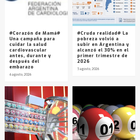
Los precios de los combustibles en
La Pampa, desde YPF hasta Axion
entre 857 a 1338 pesos
5
#Corazón de Mamá#
#Cruda realidad# La
Una campaña para
pobreza volvió a
cuidar la salud
subir en Argentina y
cardiovascular
alcanzó el 30% en el
antes, durante y
primer trimestre de
después del
2026
embarazo
5 agosto, 2026
6 agosto, 2026