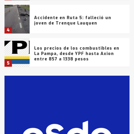
Accidente en Ruta 5: falleció un
joven de Trenque Lauquen
4
Los precios de los combustibles en
La Pampa, desde YPF hasta Axion
entre 857 a 1338 pesos
5
La Bolsa de Cereales de Bahía
Blanca anticipa que Agosto vendrá
con lluvias y heladas, en gran parte
de la provincia
6
T.Lauquen: tres jóvenes que
intentaron evadir a la Policía
fueron detenidos por
comercialización de drogas en la
7
tarde del sábado