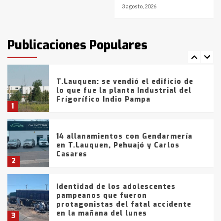
3 agosto, 2026
T.Lauquen: tres jóvenes que
intentaron evadir a la Policía
fueron detenidos por
Publicaciones Populares
comercialización de drogas en la
7
tarde del sábado
T.Lauquen: se vendió el edificio de
lo que fue la planta Industrial del
Frígorífico Indio Pampa
1
14 allanamientos con Gendarmería
en T.Lauquen, Pehuajó y Carlos
Casares
2
Identidad de los adolescentes
pampeanos que fueron
protagonistas del fatal accidente
en la mañana del lunes
3