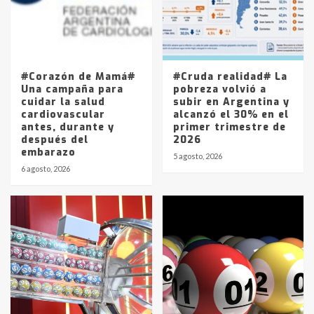
Los precios de los combustibles en
La Pampa, desde YPF hasta Axion
entre 857 a 1338 pesos
5
#Corazón de Mamá#
#Cruda realidad# La
Una campaña para
pobreza volvió a
cuidar la salud
subir en Argentina y
cardiovascular
alcanzó el 30% en el
antes, durante y
primer trimestre de
después del
2026
embarazo
5 agosto, 2026
6 agosto, 2026