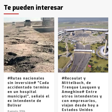
Identidad de los adolescentes
Te pueden interesar
pampeanos que fueron
protagonistas del fatal accidente
en la mañana del lunes
3
Accidente en Ruta 5: falleció un
joven de Trenque Lauquen
4
Los precios de los combustibles en
La Pampa, desde YPF hasta Axion
entre 857 a 1338 pesos
5
#Rutas nacionales
#Recoulat y
sin inversión# “Cada
Mittelbach, de
accidentado termina
Trenque Lauquen y
en un hospital
Ameghino# Entre
municipal”, señaló el
otros intendentes y
ex intendente de
con empresarios,
Bolívar
viajan desde hoy a
Estados Unidos
8 agosto, 2026