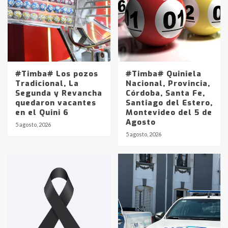
#Timba# Los pozos
#Timba# Quiniela
Tradicional, La
Nacional, Provincia,
Segunda y Revancha
Córdoba, Santa Fe,
quedaron vacantes
Santiago del Estero,
en el Quini 6
Montevideo del 5 de
Agosto
5 agosto, 2026
Identidad de los adolescentes
5 agosto, 2026
pampeanos que fueron
protagonistas del fatal accidente
en la mañana del lunes
3
Accidente en Ruta 5: falleció un
joven de Trenque Lauquen
4