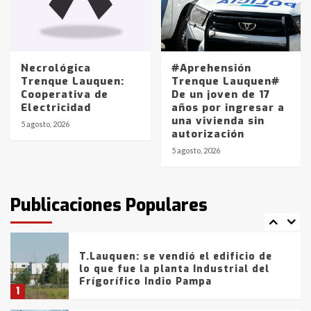
Los precios de los combustibles en
La Pampa, desde YPF hasta Axion
entre 857 a 1338 pesos
5
Necrológica
#Aprehensión
Trenque Lauquen:
Trenque Lauquen#
Cooperativa de
De un joven de 17
La Bolsa de Cereales de Bahía
Electricidad
años por ingresar a
Blanca anticipa que Agosto vendrá
una vivienda sin
con lluvias y heladas, en gran parte
5 agosto, 2026
autorización
de la provincia
6
5 agosto, 2026
T.Lauquen: tres jóvenes que
intentaron evadir a la Policía
fueron detenidos por
Publicaciones Populares
comercialización de drogas en la
7
tarde del sábado
T.Lauquen: se vendió el edificio de
lo que fue la planta Industrial del
Frígorífico Indio Pampa
1