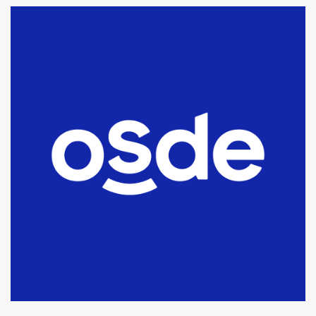
La Bolsa de Cereales de Bahía
Blanca anticipa que Agosto vendrá
con lluvias y heladas, en gran parte
de la provincia
6
T.Lauquen: tres jóvenes que
intentaron evadir a la Policía
fueron detenidos por
comercialización de drogas en la
7
tarde del sábado
T.Lauquen: se vendió el edificio de
lo que fue la planta Industrial del
Frígorífico Indio Pampa
1
14 allanamientos con Gendarmería
en T.Lauquen, Pehuajó y Carlos
Casares
2