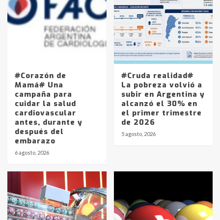
#Corazón de
#Cruda realidad#
Mamá# Una
La pobreza volvió a
campaña para
subir en Argentina y
cuidar la salud
alcanzó el 30% en
cardiovascular
el primer trimestre
antes, durante y
de 2026
después del
5 agosto, 2026
embarazo
6 agosto, 2026