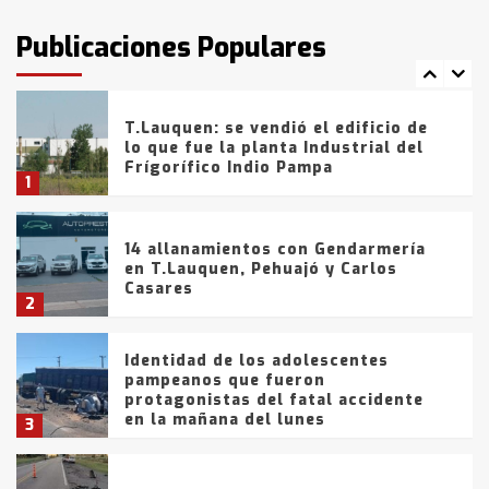
intentaron evadir a la Policía
fueron detenidos por
Publicaciones Populares
comercialización de drogas en la
7
tarde del sábado
T.Lauquen: se vendió el edificio de
lo que fue la planta Industrial del
Frígorífico Indio Pampa
1
14 allanamientos con Gendarmería
en T.Lauquen, Pehuajó y Carlos
Casares
2
Identidad de los adolescentes
pampeanos que fueron
protagonistas del fatal accidente
en la mañana del lunes
3