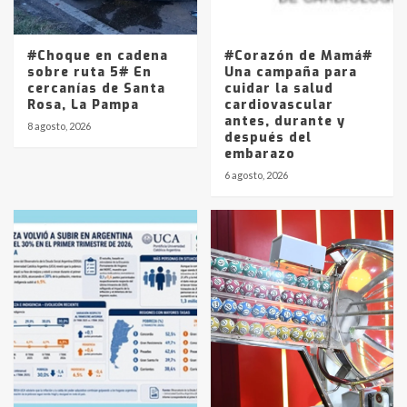
La Pampa, desde YPF hasta Axion
entre 857 a 1338 pesos
5
#Choque en cadena
#Corazón de Mamá#
sobre ruta 5# En
Una campaña para
cercanías de Santa
cuidar la salud
Rosa, La Pampa
cardiovascular
antes, durante y
8 agosto, 2026
después del
embarazo
6 agosto, 2026