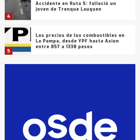
Accidente en Ruta 5: falleció un
joven de Trenque Lauquen
4
Los precios de los combustibles en
La Pampa, desde YPF hasta Axion
entre 857 a 1338 pesos
5
La Bolsa de Cereales de Bahía
Blanca anticipa que Agosto vendrá
con lluvias y heladas, en gran parte
de la provincia
6
T.Lauquen: tres jóvenes que
intentaron evadir a la Policía
fueron detenidos por
comercialización de drogas en la
7
tarde del sábado
T.Lauquen: se vendió el edificio de