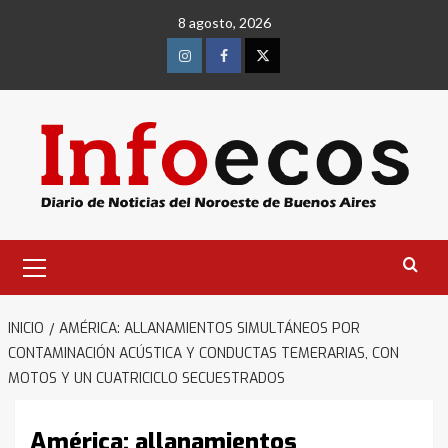
Saltar
8 agosto, 2026
al
contenido
Instagram
Facebook
Twitter
Menú
primario
INICIO
AMÉRICA: ALLANAMIENTOS SIMULTÁNEOS POR
CONTAMINACIÓN ACÚSTICA Y CONDUCTAS TEMERARIAS, CON
MOTOS Y UN CUATRICICLO SECUESTRADOS
América: allanamientos