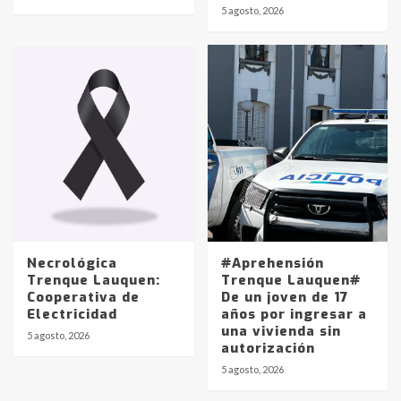
Identidad de los adolescentes
5 agosto, 2026
pampeanos que fueron
protagonistas del fatal accidente
en la mañana del lunes
3
Accidente en Ruta 5: falleció un
joven de Trenque Lauquen
4
Los precios de los combustibles en
La Pampa, desde YPF hasta Axion
entre 857 a 1338 pesos
5
Necrológica
#Aprehensión
Trenque Lauquen:
Trenque Lauquen#
Cooperativa de
De un joven de 17
La Bolsa de Cereales de Bahía
Electricidad
años por ingresar a
Blanca anticipa que Agosto vendrá
una vivienda sin
con lluvias y heladas, en gran parte
5 agosto, 2026
autorización
de la provincia
6
5 agosto, 2026
T.Lauquen: tres jóvenes que