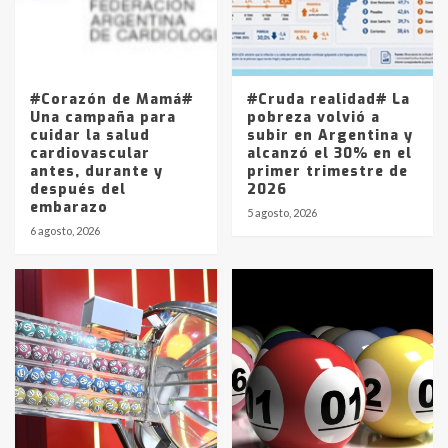
Los precios de los combustibles en
La Pampa, desde YPF hasta Axion
entre 857 a 1338 pesos
5
#Corazón de Mamá#
#Cruda realidad# La
Una campaña para
pobreza volvió a
cuidar la salud
subir en Argentina y
cardiovascular
alcanzó el 30% en el
antes, durante y
primer trimestre de
después del
2026
embarazo
5 agosto, 2026
6 agosto, 2026