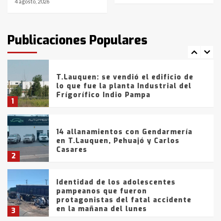
4 agosto, 2026
T.Lauquen: tres jóvenes que
intentaron evadir a la Policía
fueron detenidos por
Publicaciones Populares
comercialización de drogas en la
7
tarde del sábado
T.Lauquen: se vendió el edificio de
lo que fue la planta Industrial del
Frígorífico Indio Pampa
1
14 allanamientos con Gendarmería
en T.Lauquen, Pehuajó y Carlos
Casares
2
Identidad de los adolescentes
pampeanos que fueron
protagonistas del fatal accidente
en la mañana del lunes
3