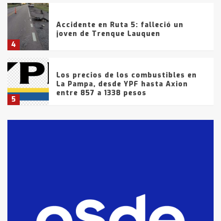
Accidente en Ruta 5: falleció un
joven de Trenque Lauquen
4
Los precios de los combustibles en
La Pampa, desde YPF hasta Axion
entre 857 a 1338 pesos
5
La Bolsa de Cereales de Bahía
Blanca anticipa que Agosto vendrá
con lluvias y heladas, en gran parte
de la provincia
6
T.Lauquen: tres jóvenes que
intentaron evadir a la Policía
fueron detenidos por
comercialización de drogas en la
7
tarde del sábado