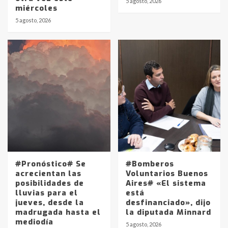
5 agosto, 2026
miércoles
5 agosto, 2026
#Pronóstico# Se
#Bomberos
acrecientan las
Voluntarios Buenos
posibilidades de
Aires# «El sistema
lluvias para el
está
jueves, desde la
desfinanciado», dijo
madrugada hasta el
la diputada Minnard
mediodía
5 agosto, 2026