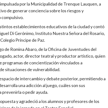
l impulsada por la Municipalidad de Trenque Lauquen, a
tivo de generar conciencia sobre los riesgos y
o compulsivo.
istintos establecimientos educativos de la ciudad y contó
Miguel Di Gerónimo, Instituto Nuestra Señora del Rosario,
Colegio Príncipe de Paz.
rgo de Romina Abaro, de la Oficina de Juventudes del
gado, actor, director teatral y productor artístico, quien
de programas de concientización vinculados a
de situaciones de vulnerabilidad.
espacio de intercambio y debate posterior, permitiendo a
esarrolla una adicción al juego, cuáles son sus
 prevenirla o pedir ayuda.
opuesta y agradeció a los alumnos y profesores de los
cipar de la jornada en el Teatro Español.