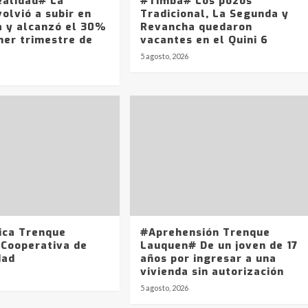
ealidad# La
#Timba# Los pozos
olvió a subir en
Tradicional, La Segunda y
a y alcanzó el 30%
Revancha quedaron
mer trimestre de
vacantes en el Quini 6
5 agosto, 2026
ica Trenque
#Aprehensión Trenque
 Cooperativa de
Lauquen# De un joven de 17
dad
años por ingresar a una
vivienda sin autorización
5 agosto, 2026