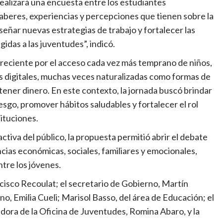
realizará una encuesta entre los estudiantes
aberes, experiencias y percepciones que tienen sobre la
iseñar nuevas estrategias de trabajo y fortalecer las
das a las juventudes”, indicó.
creciente por el acceso cada vez más temprano de niños,
s digitales, muchas veces naturalizadas como formas de
ener dinero. En este contexto, la jornada buscó brindar
sgo, promover hábitos saludables y fortalecer el rol
tituciones.
n activa del público, la propuesta permitió abrir el debate
as económicas, sociales, familiares y emocionales,
tre los jóvenes.
cisco Recoulat; el secretario de Gobierno, Martín
o, Emilia Cueli; Marisol Basso, del área de Educación; el
adora de la Oficina de Juventudes, Romina Abaro, y la