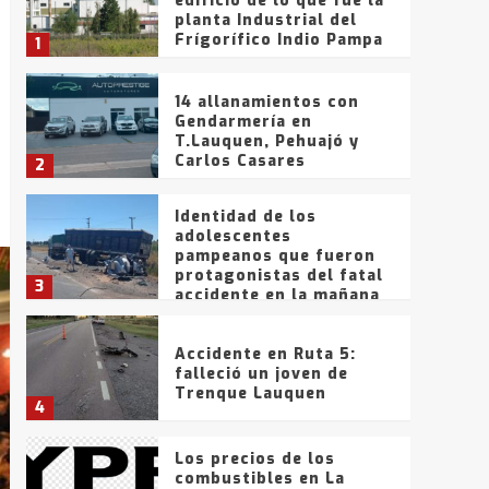
edificio de lo que fue la
planta Industrial del
Frígorífico Indio Pampa
1
14 allanamientos con
Gendarmería en
T.Lauquen, Pehuajó y
Carlos Casares
2
Identidad de los
adolescentes
pampeanos que fueron
protagonistas del fatal
3
accidente en la mañana
del lunes
Accidente en Ruta 5:
falleció un joven de
Trenque Lauquen
4
Los precios de los
combustibles en La