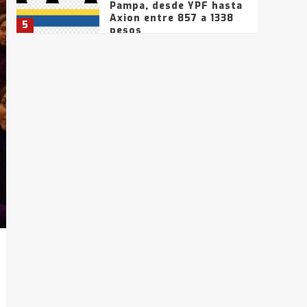
Pampa, desde YPF hasta
Axion entre 857 a 1338
5
pesos
La Bolsa de Cereales de
Bahía Blanca anticipa
que Agosto vendrá con
lluvias y heladas, en
6
gran parte de la
provincia
T.Lauquen: tres jóvenes
que intentaron evadir a
la Policía fueron
detenidos por
7
comercialización de
drogas en la tarde del
sábado
T.Lauquen: se vendió el
edificio de lo que fue la
planta Industrial del
Frígorífico Indio Pampa
1
14 allanamientos con
Gendarmería en