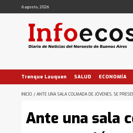
Saltar
6 agosto, 2026
al
contenido
Trenque Lauquen
SALUD
ECONOMÍA
INICIO
ANTE UNA SALA COLMADA DE JÓVENES, SE PRESE
Ante una sala 