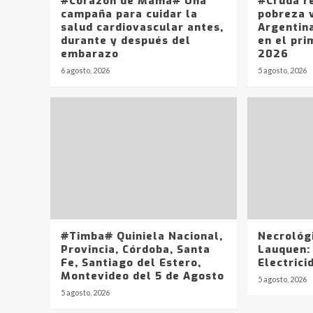
#Corazón de Mamá# Una
#Cruda r
campaña para cuidar la
pobreza v
salud cardiovascular antes,
Argentin
durante y después del
en el pri
embarazo
2026
6 agosto, 2026
5 agosto, 2026
#Timba# Quiniela Nacional,
Necrológ
Provincia, Córdoba, Santa
Lauquen:
Fe, Santiago del Estero,
Electrici
Montevideo del 5 de Agosto
5 agosto, 2026
5 agosto, 2026