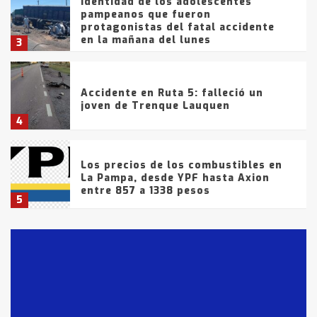
Identidad de los adolescentes
pampeanos que fueron
protagonistas del fatal accidente
en la mañana del lunes
3
Accidente en Ruta 5: falleció un
joven de Trenque Lauquen
4
Los precios de los combustibles en
La Pampa, desde YPF hasta Axion
entre 857 a 1338 pesos
5
La Bolsa de Cereales de Bahía
Blanca anticipa que Agosto vendrá
con lluvias y heladas, en gran parte
de la provincia
6
T.Lauquen: tres jóvenes que