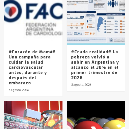
Accidente en Ruta 5: falleció un
joven de Trenque Lauquen
4
Los precios de los combustibles en
La Pampa, desde YPF hasta Axion
entre 857 a 1338 pesos
5
#Corazón de Mamá#
#Cruda realidad# La
Una campaña para
pobreza volvió a
cuidar la salud
subir en Argentina y
cardiovascular
alcanzó el 30% en el
antes, durante y
primer trimestre de
después del
2026
embarazo
5 agosto, 2026
6 agosto, 2026