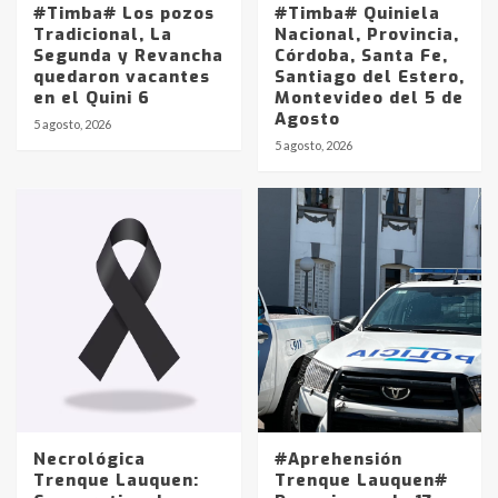
#Timba# Los pozos
#Timba# Quiniela
Tradicional, La
Nacional, Provincia,
Segunda y Revancha
Córdoba, Santa Fe,
quedaron vacantes
Santiago del Estero,
en el Quini 6
Montevideo del 5 de
Agosto
5 agosto, 2026
Identidad de los adolescentes
5 agosto, 2026
pampeanos que fueron
protagonistas del fatal accidente
en la mañana del lunes
3
Accidente en Ruta 5: falleció un
joven de Trenque Lauquen
4
Los precios de los combustibles en
La Pampa, desde YPF hasta Axion
entre 857 a 1338 pesos
5
Necrológica
#Aprehensión
Trenque Lauquen:
Trenque Lauquen#