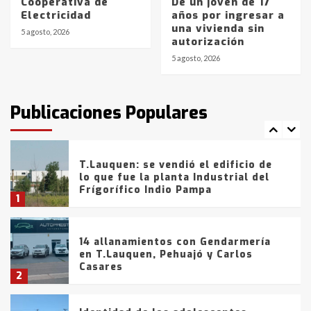
Cooperativa de
De un joven de 17
La Bolsa de Cereales de Bahía
Electricidad
años por ingresar a
Blanca anticipa que Agosto vendrá
una vivienda sin
con lluvias y heladas, en gran parte
5 agosto, 2026
autorización
de la provincia
6
5 agosto, 2026
T.Lauquen: tres jóvenes que
intentaron evadir a la Policía
fueron detenidos por
Publicaciones Populares
comercialización de drogas en la
7
tarde del sábado
T.Lauquen: se vendió el edificio de
lo que fue la planta Industrial del
Frígorífico Indio Pampa
1
14 allanamientos con Gendarmería
en T.Lauquen, Pehuajó y Carlos
Casares
2