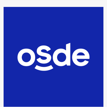
La Bolsa de Cereales de Bahía
Blanca anticipa que Agosto vendrá
con lluvias y heladas, en gran parte
de la provincia
6
T.Lauquen: tres jóvenes que
intentaron evadir a la Policía
fueron detenidos por
comercialización de drogas en la
7
tarde del sábado
T.Lauquen: se vendió el edificio de
lo que fue la planta Industrial del
Frígorífico Indio Pampa
1
14 allanamientos con Gendarmería
en T.Lauquen, Pehuajó y Carlos
Casares
2