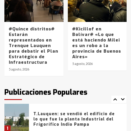
Los precios de los combustibles en
La Pampa, desde YPF hasta Axion
entre 857 a 1338 pesos
#Quince distritos#
#Kicillof en
5
Estarán
Bolívar# «Lo que
representados en
está haciendo Milei
Trenque Lauquen
es un robo a la
La Bolsa de Cereales de Bahía
para debatir el Plan
provincia de Buenos
Blanca anticipa que Agosto vendrá
Estratégico de
Aires»
con lluvias y heladas, en gran parte
Infraestructura
de la provincia
6
5 agosto, 2026
5 agosto, 2026
T.Lauquen: tres jóvenes que
intentaron evadir a la Policía
fueron detenidos por
Publicaciones Populares
comercialización de drogas en la
7
tarde del sábado
T.Lauquen: se vendió el edificio de
lo que fue la planta Industrial del
Frígorífico Indio Pampa
1