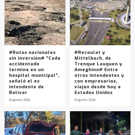
#Rutas nacionales
#Recoulat y
sin inversión# “Cada
Mittelbach, de
accidentado
Trenque Lauquen y
termina en un
Ameghino# Entre
hospital municipal”,
otros intendentes y
señaló el ex
con empresarios,
intendente de
viajan desde hoy a
Bolívar
Estados Unidos
8 agosto, 2026
8 agosto, 2026