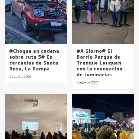
#Choque en cadena
#A Giorno# El
sobre ruta 5# En
Barrio Parque de
cercanías de Santa
Trenque Lauquen
Rosa, La Pampa
con la renovación
de luminarias
8 agosto, 2026
5 agosto, 2026
Identidad de los adolescentes
pampeanos que fueron
protagonistas del fatal accidente
en la mañana del lunes
3
Accidente en Ruta 5: falleció un
joven de Trenque Lauquen
4