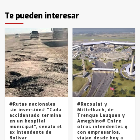
Identidad de los adolescentes
Te pueden interesar
pampeanos que fueron
protagonistas del fatal accidente
en la mañana del lunes
3
Accidente en Ruta 5: falleció un
joven de Trenque Lauquen
4
Los precios de los combustibles en
La Pampa, desde YPF hasta Axion
entre 857 a 1338 pesos
5
#Rutas nacionales
#Recoulat y
sin inversión# “Cada
Mittelbach, de
accidentado termina
Trenque Lauquen y
en un hospital
Ameghino# Entre
municipal”, señaló el
otros intendentes y
ex intendente de
con empresarios,
Bolívar
viajan desde hoy a