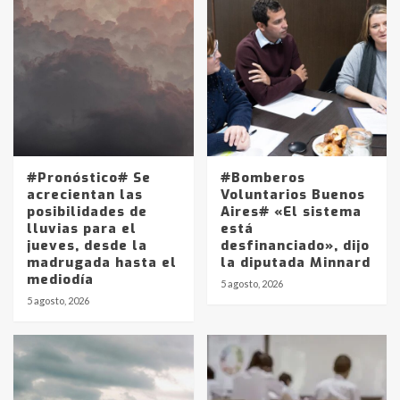
#Pronóstico# Se
#Bomberos
acrecientan las
Voluntarios Buenos
posibilidades de
Aires# «El sistema
lluvias para el
está
jueves, desde la
desfinanciado», dijo
madrugada hasta el
la diputada Minnard
mediodía
5 agosto, 2026
5 agosto, 2026
Identidad de los adolescentes
pampeanos que fueron
protagonistas del fatal accidente
en la mañana del lunes
3