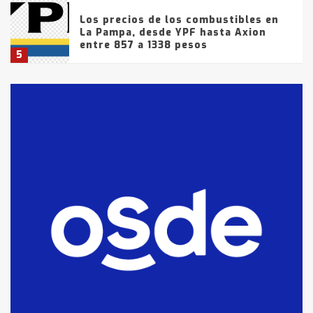
Los precios de los combustibles en
La Pampa, desde YPF hasta Axion
entre 857 a 1338 pesos
5
La Bolsa de Cereales de Bahía
Blanca anticipa que Agosto vendrá
con lluvias y heladas, en gran parte
de la provincia
6
T.Lauquen: tres jóvenes que
intentaron evadir a la Policía
fueron detenidos por
comercialización de drogas en la
7
tarde del sábado
T.Lauquen: se vendió el edificio de
lo que fue la planta Industrial del
Frígorífico Indio Pampa
1