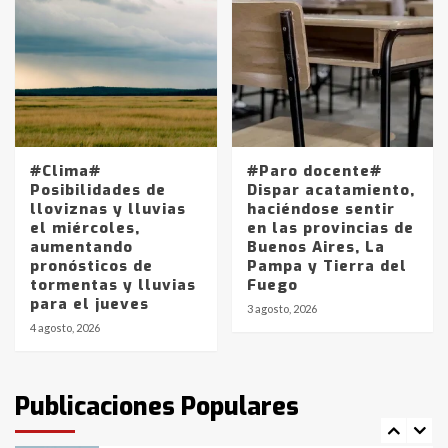
Accidente en Ruta 5: falleció un
joven de Trenque Lauquen
4
Los precios de los combustibles en
La Pampa, desde YPF hasta Axion
#Clima#
#Paro docente#
entre 857 a 1338 pesos
Posibilidades de
Dispar acatamiento,
5
lloviznas y lluvias
haciéndose sentir
el miércoles,
en las provincias de
aumentando
Buenos Aires, La
La Bolsa de Cereales de Bahía
pronósticos de
Pampa y Tierra del
Blanca anticipa que Agosto vendrá
tormentas y lluvias
Fuego
con lluvias y heladas, en gran parte
para el jueves
de la provincia
6
3 agosto, 2026
4 agosto, 2026
T.Lauquen: tres jóvenes que
intentaron evadir a la Policía
fueron detenidos por
Publicaciones Populares
comercialización de drogas en la
7
tarde del sábado