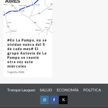
#En La Pampa, no se
olvidan nunca del 5
de cada mes# El
grupo Autovía de La
Pampa se reunió
otra vez este
miércoles
5 agosto, 2026
Trenque Lauquen
SALUD
ECONOMÍA
POLÍTICA
Instagram
Facebook
Twitter