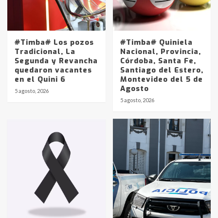
#Timba# Los pozos
#Timba# Quiniela
Tradicional, La
Nacional, Provincia,
Segunda y Revancha
Córdoba, Santa Fe,
quedaron vacantes
Santiago del Estero,
en el Quini 6
Montevideo del 5 de
Agosto
5 agosto, 2026
Identidad de los adolescentes
5 agosto, 2026
pampeanos que fueron
protagonistas del fatal accidente
en la mañana del lunes
3
Accidente en Ruta 5: falleció un
joven de Trenque Lauquen
4
Los precios de los combustibles en
La Pampa, desde YPF hasta Axion