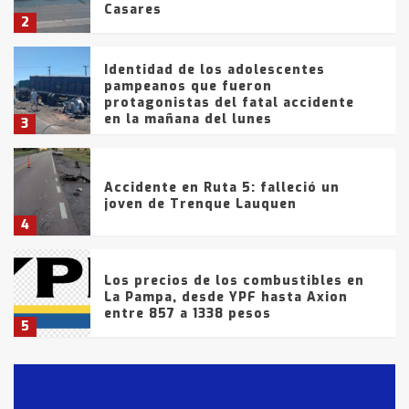
Casares
2
Identidad de los adolescentes
pampeanos que fueron
protagonistas del fatal accidente
en la mañana del lunes
3
Accidente en Ruta 5: falleció un
joven de Trenque Lauquen
4
Los precios de los combustibles en
La Pampa, desde YPF hasta Axion
entre 857 a 1338 pesos
5
La Bolsa de Cereales de Bahía
Blanca anticipa que Agosto vendrá
con lluvias y heladas, en gran parte