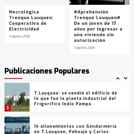
entre 857 a 1338 pesos
5
Necrológica
#Aprehensión
Trenque Lauquen:
Trenque Lauquen#
Cooperativa de
De un joven de 17
La Bolsa de Cereales de Bahía
Electricidad
años por ingresar a
Blanca anticipa que Agosto vendrá
una vivienda sin
con lluvias y heladas, en gran parte
5 agosto, 2026
autorización
de la provincia
6
5 agosto, 2026
T.Lauquen: tres jóvenes que
intentaron evadir a la Policía
fueron detenidos por
Publicaciones Populares
comercialización de drogas en la
7
tarde del sábado
T.Lauquen: se vendió el edificio de
lo que fue la planta Industrial del
Frígorífico Indio Pampa
1
14 allanamientos con Gendarmería
en T.Lauquen, Pehuajó y Carlos