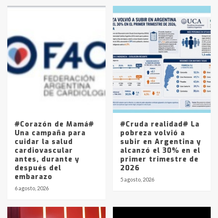
en la mañana del lunes
3
Accidente en Ruta 5: falleció un
joven de Trenque Lauquen
4
Los precios de los combustibles en
La Pampa, desde YPF hasta Axion
entre 857 a 1338 pesos
5
#Corazón de Mamá#
#Cruda realidad# La
Una campaña para
pobreza volvió a
cuidar la salud
subir en Argentina y
cardiovascular
alcanzó el 30% en el
antes, durante y
primer trimestre de
después del
2026
embarazo
5 agosto, 2026
6 agosto, 2026