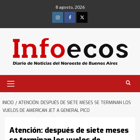
Saltar
8 agosto, 2026
al
contenido
Instagram
Facebook
Twitter
Menú
primario
INICIO
ATENCIÓN: DESPUÉS DE SIETE MESES SE TERMINAN LOS
VUELOS DE AMERICAN JET A GENERAL PICO
Atención: después de siete meses