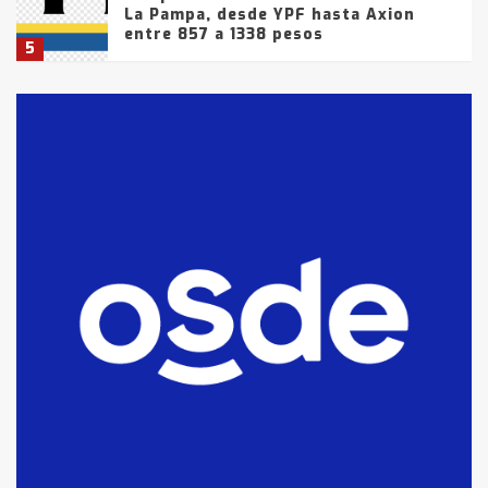
La Pampa, desde YPF hasta Axion
entre 857 a 1338 pesos
5
La Bolsa de Cereales de Bahía
Blanca anticipa que Agosto vendrá
con lluvias y heladas, en gran parte
de la provincia
6
T.Lauquen: tres jóvenes que
intentaron evadir a la Policía
fueron detenidos por
comercialización de drogas en la
7
tarde del sábado
T.Lauquen: se vendió el edificio de
lo que fue la planta Industrial del
Frígorífico Indio Pampa
1
14 allanamientos con Gendarmería