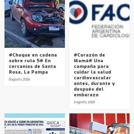
#Choque en cadena
#Corazón de
sobre ruta 5# En
Mamá# Una
cercanías de Santa
campaña para
Rosa, La Pampa
cuidar la salud
cardiovascular
8 agosto, 2026
antes, durante y
después del
embarazo
Identidad de los adolescentes
6 agosto, 2026
pampeanos que fueron
protagonistas del fatal accidente
en la mañana del lunes
3