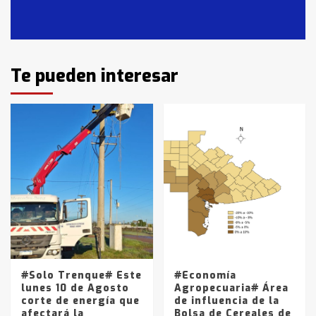
en T.Lauquen, Pehuajó y Carlos
Casares
2
Identidad de los adolescentes
Te pueden interesar
pampeanos que fueron
protagonistas del fatal accidente
en la mañana del lunes
3
Accidente en Ruta 5: falleció un
joven de Trenque Lauquen
4
Los precios de los combustibles en
La Pampa, desde YPF hasta Axion
entre 857 a 1338 pesos
5
#Solo Trenque# Este
#Economía
lunes 10 de Agosto
Agropecuaria# Área
corte de energía que
de influencia de la
afectará la
Bolsa de Cereales de