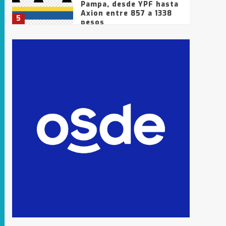
Pampa, desde YPF hasta
Axion entre 857 a 1338
5
pesos
La Bolsa de Cereales de
Bahía Blanca anticipa
que Agosto vendrá con
lluvias y heladas, en
6
gran parte de la
provincia
T.Lauquen: tres jóvenes
que intentaron evadir a
la Policía fueron
detenidos por
7
comercialización de
drogas en la tarde del
sábado
T.Lauquen: se vendió el
edificio de lo que fue la
planta Industrial del
Frígorífico Indio Pampa
1
14 allanamientos con
Gendarmería en