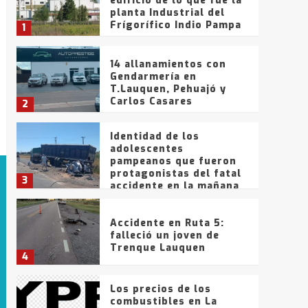
edificio de lo que fue la
planta Industrial del
Frígorífico Indio Pampa
1
14 allanamientos con
Gendarmería en
T.Lauquen, Pehuajó y
Carlos Casares
2
Identidad de los
adolescentes
pampeanos que fueron
protagonistas del fatal
3
accidente en la mañana
del lunes
Accidente en Ruta 5:
falleció un joven de
Trenque Lauquen
4
Los precios de los
combustibles en La