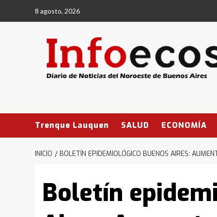
Saltar
8 agosto, 2026
al
contenido
Trenque Lauquen
SALUD
ECONOMÍA
INICIO
BOLETÍN EPIDEMIOLÓGICO BUENOS AIRES: AUMEN
Boletín epidem