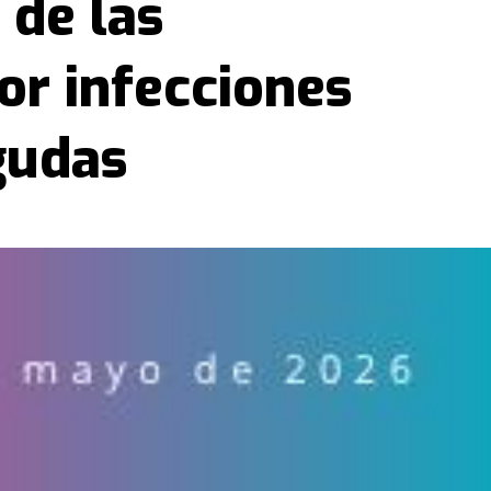
 de las
or infecciones
gudas