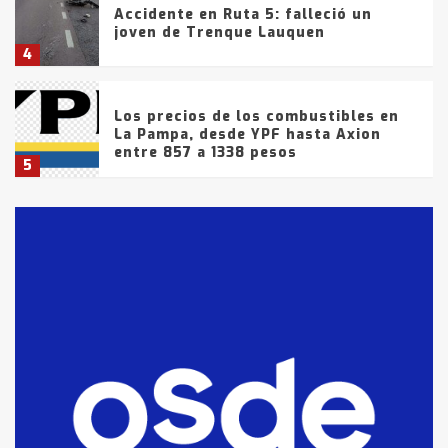
Accidente en Ruta 5: falleció un
joven de Trenque Lauquen
4
Los precios de los combustibles en
La Pampa, desde YPF hasta Axion
entre 857 a 1338 pesos
5
La Bolsa de Cereales de Bahía
Blanca anticipa que Agosto vendrá
con lluvias y heladas, en gran parte
de la provincia
6
T.Lauquen: tres jóvenes que
intentaron evadir a la Policía
fueron detenidos por
comercialización de drogas en la
7
tarde del sábado