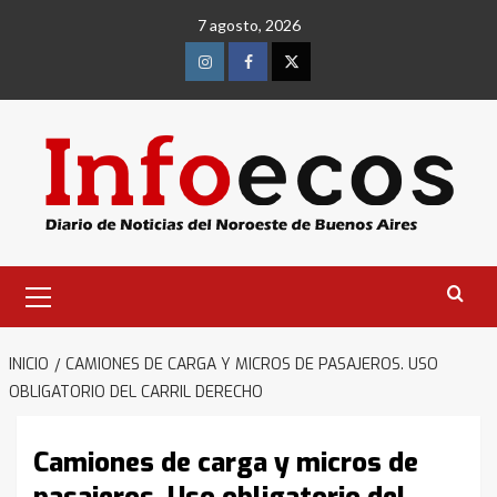
Saltar
7 agosto, 2026
al
contenido
Instagram
Facebook
Twitter
Menú
primario
INICIO
CAMIONES DE CARGA Y MICROS DE PASAJEROS. USO
OBLIGATORIO DEL CARRIL DERECHO
Camiones de carga y micros de