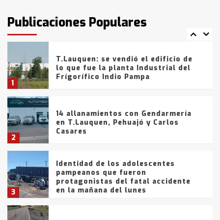
intentaron evadir a la Policía
fueron detenidos por
Publicaciones Populares
comercialización de drogas en la
7
tarde del sábado
T.Lauquen: se vendió el edificio de
lo que fue la planta Industrial del
Frígorífico Indio Pampa
1
14 allanamientos con Gendarmería
en T.Lauquen, Pehuajó y Carlos
Casares
2
Identidad de los adolescentes
pampeanos que fueron
protagonistas del fatal accidente
en la mañana del lunes
3