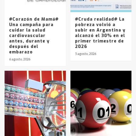
La Pampa, desde YPF hasta Axion
entre 857 a 1338 pesos
5
#Corazón de Mamá#
#Cruda realidad# La
Una campaña para
pobreza volvió a
cuidar la salud
subir en Argentina y
cardiovascular
alcanzó el 30% en el
antes, durante y
primer trimestre de
después del
2026
embarazo
5 agosto, 2026
6 agosto, 2026