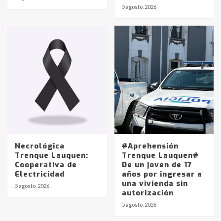
Identidad de los adolescentes
5 agosto, 2026
pampeanos que fueron
protagonistas del fatal accidente
en la mañana del lunes
3
Accidente en Ruta 5: falleció un
joven de Trenque Lauquen
4
Los precios de los combustibles en
La Pampa, desde YPF hasta Axion
entre 857 a 1338 pesos
5
Necrológica
#Aprehensión
Trenque Lauquen:
Trenque Lauquen#
Cooperativa de
De un joven de 17
La Bolsa de Cereales de Bahía
Electricidad
años por ingresar a
Blanca anticipa que Agosto vendrá
una vivienda sin
con lluvias y heladas, en gran parte
5 agosto, 2026
autorización
de la provincia
6
5 agosto, 2026
T.Lauquen: tres jóvenes que