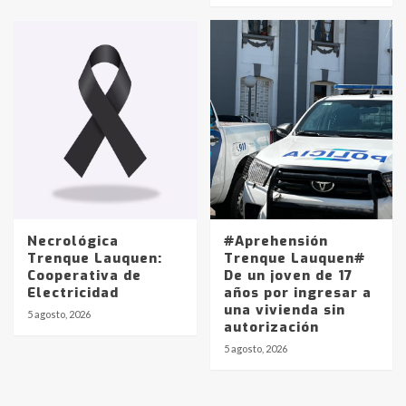
protagonistas del fatal accidente
en la mañana del lunes
3
Accidente en Ruta 5: falleció un
joven de Trenque Lauquen
4
Los precios de los combustibles en
La Pampa, desde YPF hasta Axion
entre 857 a 1338 pesos
5
Necrológica
#Aprehensión
Trenque Lauquen:
Trenque Lauquen#
Cooperativa de
De un joven de 17
La Bolsa de Cereales de Bahía
Electricidad
años por ingresar a
Blanca anticipa que Agosto vendrá
una vivienda sin
con lluvias y heladas, en gran parte
5 agosto, 2026
autorización
de la provincia
6
5 agosto, 2026
T.Lauquen: tres jóvenes que
intentaron evadir a la Policía
fueron detenidos por