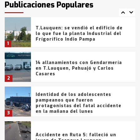
Publicaciones Populares
comercialización de drogas en la
7
tarde del sábado
T.Lauquen: se vendió el edificio de
lo que fue la planta Industrial del
Frígorífico Indio Pampa
1
14 allanamientos con Gendarmería
en T.Lauquen, Pehuajó y Carlos
Casares
2
Identidad de los adolescentes
pampeanos que fueron
protagonistas del fatal accidente
en la mañana del lunes
3
Accidente en Ruta 5: falleció un