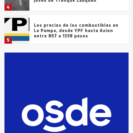
joven de Trenque Lauquen
4
Los precios de los combustibles en
La Pampa, desde YPF hasta Axion
entre 857 a 1338 pesos
5
La Bolsa de Cereales de Bahía
Blanca anticipa que Agosto vendrá
con lluvias y heladas, en gran parte
de la provincia
6
T.Lauquen: tres jóvenes que
intentaron evadir a la Policía
fueron detenidos por
comercialización de drogas en la
7
tarde del sábado
T.Lauquen: se vendió el edificio de
lo que fue la planta Industrial del