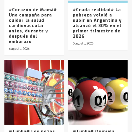
entre 857 a 1338 pesos
5
#Corazón de Mamá#
#Cruda realidad# La
Una campaña para
pobreza volvió a
cuidar la salud
subir en Argentina y
cardiovascular
alcanzó el 30% en el
antes, durante y
primer trimestre de
después del
2026
embarazo
5 agosto, 2026
6 agosto, 2026
#Timba# Los pozos
#Timba# Quiniela