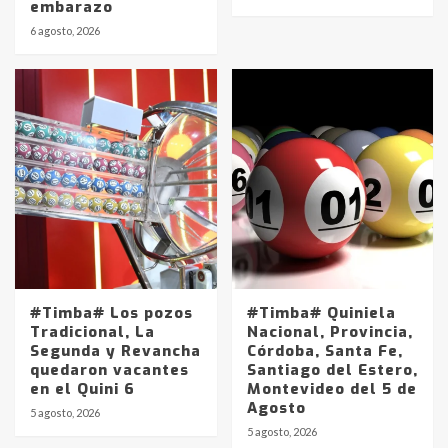
embarazo
6 agosto, 2026
#Timba# Los pozos
#Timba# Quiniela
Tradicional, La
Nacional, Provincia,
Segunda y Revancha
Córdoba, Santa Fe,
quedaron vacantes
Santiago del Estero,
en el Quini 6
Montevideo del 5 de
Agosto
5 agosto, 2026
Identidad de los adolescentes
5 agosto, 2026
pampeanos que fueron