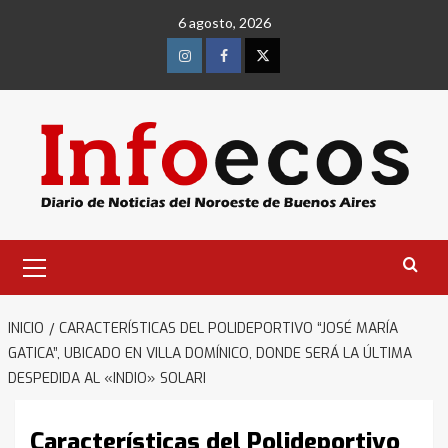
Saltar
6 agosto, 2026
al
contenido
Instagram
Facebook
Twitter
Menú
primario
INICIO
CARACTERÍSTICAS DEL POLIDEPORTIVO “JOSÉ MARÍA
GATICA”, UBICADO EN VILLA DOMÍNICO, DONDE SERÁ LA ÚLTIMA
DESPEDIDA AL «INDIO» SOLARI
Características del Polideportivo