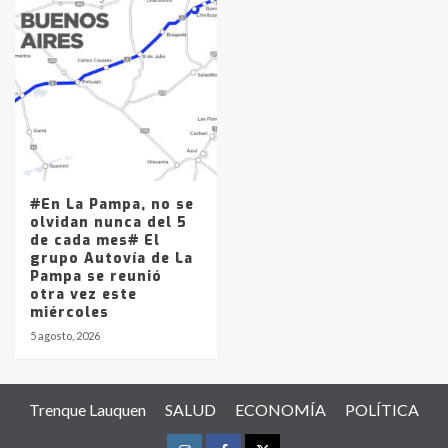
#En La Pampa, no se
olvidan nunca del 5
de cada mes# El
grupo Autovía de La
Pampa se reunió
otra vez este
miércoles
5 agosto, 2026
Trenque Lauquen
SALUD
ECONOMÍA
POLÍTICA