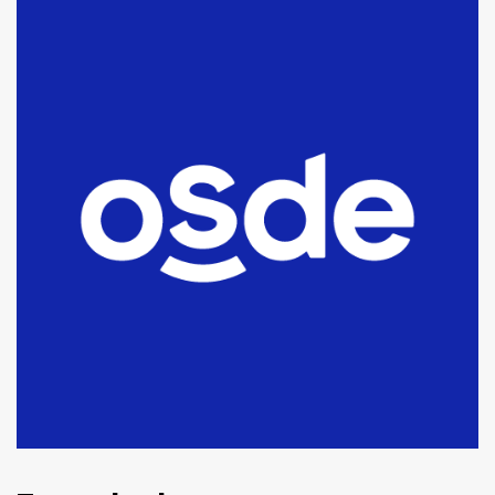
Blanca anticipa que Agosto vendrá
con lluvias y heladas, en gran parte
de la provincia
6
T.Lauquen: tres jóvenes que
intentaron evadir a la Policía
fueron detenidos por
comercialización de drogas en la
7
tarde del sábado
T.Lauquen: se vendió el edificio de
lo que fue la planta Industrial del
Frígorífico Indio Pampa
1
14 allanamientos con Gendarmería
en T.Lauquen, Pehuajó y Carlos
Casares
2
Identidad de los adolescentes