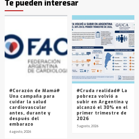
Te pueden interesar
pampeanos que fueron
protagonistas del fatal accidente
en la mañana del lunes
3
Accidente en Ruta 5: falleció un
joven de Trenque Lauquen
4
Los precios de los combustibles en
La Pampa, desde YPF hasta Axion
entre 857 a 1338 pesos
5
#Corazón de Mamá#
#Cruda realidad# La
Una campaña para
pobreza volvió a
cuidar la salud
subir en Argentina y
cardiovascular
alcanzó el 30% en el
antes, durante y
primer trimestre de
después del
2026
embarazo
5 agosto, 2026
6 agosto, 2026