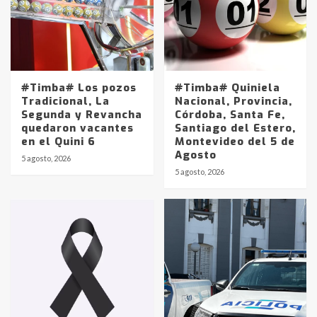
#Timba# Los pozos
#Timba# Quiniela
Tradicional, La
Nacional, Provincia,
Segunda y Revancha
Córdoba, Santa Fe,
quedaron vacantes
Santiago del Estero,
en el Quini 6
Montevideo del 5 de
Agosto
5 agosto, 2026
Identidad de los adolescentes
5 agosto, 2026
pampeanos que fueron
protagonistas del fatal accidente
en la mañana del lunes
3
Accidente en Ruta 5: falleció un
joven de Trenque Lauquen
4