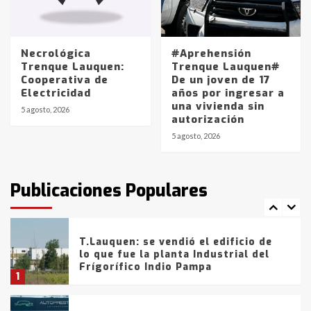
Los precios de los combustibles en
La Pampa, desde YPF hasta Axion
entre 857 a 1338 pesos
5
Necrológica
#Aprehensión
Trenque Lauquen:
Trenque Lauquen#
Cooperativa de
De un joven de 17
La Bolsa de Cereales de Bahía
Electricidad
años por ingresar a
Blanca anticipa que Agosto vendrá
una vivienda sin
con lluvias y heladas, en gran parte
5 agosto, 2026
autorización
de la provincia
6
5 agosto, 2026
T.Lauquen: tres jóvenes que
intentaron evadir a la Policía
fueron detenidos por
Publicaciones Populares
comercialización de drogas en la
7
tarde del sábado
T.Lauquen: se vendió el edificio de
lo que fue la planta Industrial del
Frígorífico Indio Pampa
1