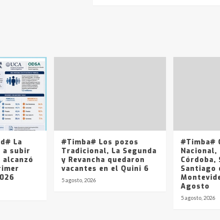
ad# La
#Timba# Los pozos
#Timba# Q
 a subir
Tradicional, La Segunda
Nacional, 
y alcanzó
y Revancha quedaron
Córdoba, 
rimer
vacantes en el Quini 6
Santiago 
2026
Montevide
5 agosto, 2026
Agosto
5 agosto, 2026