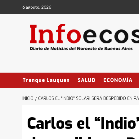
Saltar
6 agosto, 2026
al
contenido
Trenque Lauquen
SALUD
ECONOMÍA
INICIO
CARLOS EL “INDIO” SOLARI SERÁ DESPEDIDO EN P
Carlos el “Indio