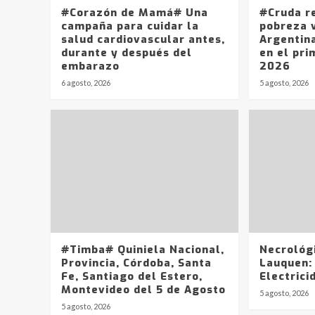
#Corazón de Mamá# Una
#Cruda r
campaña para cuidar la
pobreza v
salud cardiovascular antes,
Argentin
durante y después del
en el pri
embarazo
2026
6 agosto, 2026
5 agosto, 2026
#Timba# Quiniela Nacional,
Necrológ
Provincia, Córdoba, Santa
Lauquen:
Fe, Santiago del Estero,
Electrici
Montevideo del 5 de Agosto
5 agosto, 2026
5 agosto, 2026