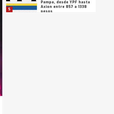
Pampa, desde YPF hasta
Axion entre 857 a 1338
5
pesos
La Bolsa de Cereales de
Bahía Blanca anticipa
que Agosto vendrá con
lluvias y heladas, en
6
gran parte de la
provincia
T.Lauquen: tres jóvenes
que intentaron evadir a
la Policía fueron
detenidos por
7
comercialización de
drogas en la tarde del
sábado
T.Lauquen: se vendió el
edificio de lo que fue la
planta Industrial del
Frígorífico Indio Pampa
1
14 allanamientos con
Gendarmería en