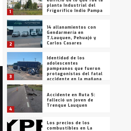
edificio de lo que fue la
planta Industrial del
Frígorífico Indio Pampa
1
14 allanamientos con
Gendarmería en
T.Lauquen, Pehuajó y
Carlos Casares
2
Identidad de los
adolescentes
pampeanos que fueron
protagonistas del fatal
3
accidente en la mañana
del lunes
Accidente en Ruta 5:
falleció un joven de
Trenque Lauquen
4
Los precios de los
combustibles en La