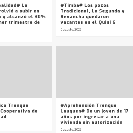
ealidad# La
#Timba# Los pozos
olvió a subir en
Tradicional, La Segunda y
a y alcanzó el 30%
Revancha quedaron
mer trimestre de
vacantes en el Quini 6
5 agosto, 2026
ica Trenque
#Aprehensión Trenque
 Cooperativa de
Lauquen# De un joven de 17
dad
años por ingresar a una
vivienda sin autorización
5 agosto, 2026