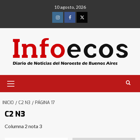
Saltar
10 agosto, 2026
al
contenido
Instagram
Facebook
Twitter
Menú
primario
INICIO
C2 N3
PÁGINA 17
C2 N3
Columna 2 nota 3