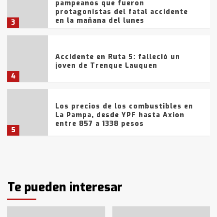
pampeanos que fueron
protagonistas del fatal accidente
en la mañana del lunes
3
Accidente en Ruta 5: falleció un
joven de Trenque Lauquen
4
Los precios de los combustibles en
La Pampa, desde YPF hasta Axion
entre 857 a 1338 pesos
5
La Bolsa de Cereales de Bahía
Blanca anticipa que Agosto vendrá
con lluvias y heladas, en gran parte
de la provincia
Te pueden interesar
6
T.Lauquen: tres jóvenes que
intentaron evadir a la Policía