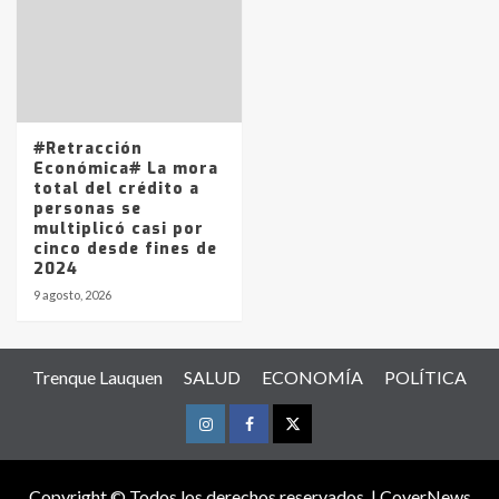
#Retracción
Económica# La mora
total del crédito a
personas se
multiplicó casi por
cinco desde fines de
2024
9 agosto, 2026
Trenque Lauquen
SALUD
ECONOMÍA
POLÍTICA
Instagram
Facebook
Twitter
Copyright © Todos los derechos reservados.
|
CoverNews