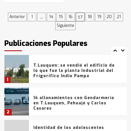
Blanca anticipa que Agosto vendrá
con lluvias y heladas, en gran parte
de la provincia
Navegación
6
Anterior
1
14
15
16
18
19
20
21
…
17
Siguiente
de
T.Lauquen: tres jóvenes que
intentaron evadir a la Policía
entradas
fueron detenidos por
Publicaciones Populares
comercialización de drogas en la
7
tarde del sábado
T.Lauquen: se vendió el edificio de
lo que fue la planta Industrial del
Frígorífico Indio Pampa
1
14 allanamientos con Gendarmería
en T.Lauquen, Pehuajó y Carlos
Casares
2
Identidad de los adolescentes