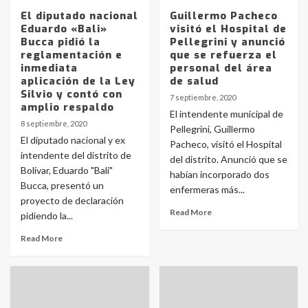
El diputado nacional
Guillermo Pacheco
Eduardo «Bali»
visitó el Hospital de
Bucca pidió la
Pellegrini y anunció
reglamentación e
que se refuerza el
inmediata
personal del área
aplicación de la Ley
de salud
Silvio y contó con
7 septiembre, 2020
amplio respaldo
El intendente municipal de
8 septiembre, 2020
Pellegrini, Guillermo
El diputado nacional y ex
Pacheco, visitó el Hospital
intendente del distrito de
del distrito. Anunció que se
Bolívar, Eduardo "Bali"
habían incorporado dos
Bucca, presentó un
enfermeras más...
proyecto de declaración
Read More
pidiendo la...
Read More