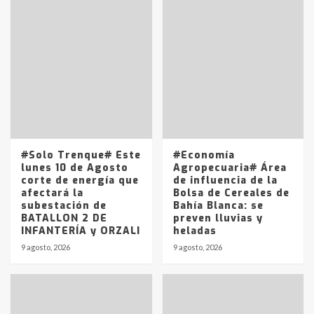
fueron detenidos por
comercialización de drogas en la
7
tarde del sábado
T.Lauquen: se vendió el edificio de
lo que fue la planta Industrial del
Frígorífico Indio Pampa
1
14 allanamientos con Gendarmería
#Solo Trenque# Este
#Economía
en T.Lauquen, Pehuajó y Carlos
lunes 10 de Agosto
Agropecuaria# Área
Casares
corte de energía que
de influencia de la
2
afectará la
Bolsa de Cereales de
subestación de
Bahía Blanca: se
BATALLON 2 DE
preven lluvias y
Identidad de los adolescentes
INFANTERÍA y ORZALI
heladas
pampeanos que fueron
protagonistas del fatal accidente
9 agosto, 2026
9 agosto, 2026
en la mañana del lunes
3
Accidente en Ruta 5: falleció un