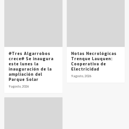
joven de Trenque Lauquen
4
Los precios de los combustibles en
La Pampa, desde YPF hasta Axion
entre 857 a 1338 pesos
5
#Tres Algarrobos
Notas Necrológicas
crece# Se inaugura
Trenque Lauquen:
este lunes la
Cooperativa de
inauguración de la
Electricidad
ampliación del
9 agosto, 2026
Parque Solar
9 agosto, 2026