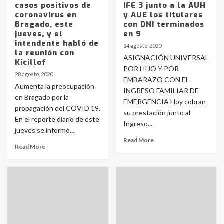
casos positivos de
IFE 3 junto a la AUH
coronavirus en
y AUE los titulares
Bragado, este
con DNI terminados
jueves, y el
en 9
intendente habló de
24 agosto, 2020
la reunión con
ASIGNACIÓN UNIVERSAL
Kicillof
POR HIJO Y POR
28 agosto, 2020
EMBARAZO CON EL
Aumenta la preocupación
INGRESO FAMILIAR DE
en Bragado por la
EMERGENCIA Hoy cobran
propagación del COVID 19.
su prestación junto al
En el reporte diario de este
Ingreso...
jueves se informó...
Read More
Read More