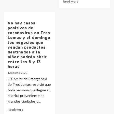
Read More
No hay casos
Identidad de los adolescentes
positivos de
pampeanos que fueron
coronavirus en Tres
protagonistas del fatal accidente
Lomas y el domingo
en la mañana del lunes
3
los negocios que
vendan productos
destinados a la
niñez podrán abrir
Accidente en Ruta 5: falleció un
entre las 8 y 13
joven de Trenque Lauquen
horas
4
13 agosto, 2020
El Comité de Emergencia
de Tres Lomas resolvió que
Los precios de los combustibles en
toda persona que llegue al
La Pampa, desde YPF hasta Axion
entre 857 a 1338 pesos
distrito proveniente de
5
grandes ciudades o...
Read More
La Bolsa de Cereales de Bahía