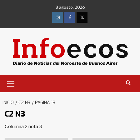
Saltar
8 agosto, 2026
al
contenido
Instagram
Facebook
Twitter
Menú
primario
INICIO
C2 N3
PÁGINA 18
C2 N3
Columna 2 nota 3