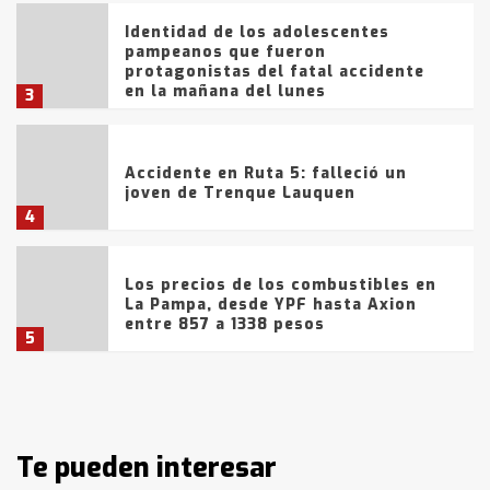
Identidad de los adolescentes
pampeanos que fueron
protagonistas del fatal accidente
en la mañana del lunes
3
Accidente en Ruta 5: falleció un
joven de Trenque Lauquen
4
Los precios de los combustibles en
La Pampa, desde YPF hasta Axion
entre 857 a 1338 pesos
5
La Bolsa de Cereales de Bahía
Blanca anticipa que Agosto vendrá
con lluvias y heladas, en gran parte
de la provincia
Te pueden interesar
6