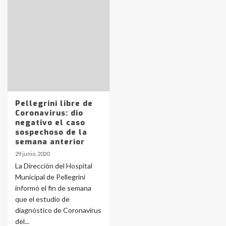
Identidad de los adolescentes
pampeanos que fueron
protagonistas del fatal accidente
en la mañana del lunes
Pellegrini libre de
3
Coronavirus: dio
negativo el caso
sospechoso de la
Accidente en Ruta 5: falleció un
semana anterior
joven de Trenque Lauquen
29 junio, 2020
4
La Dirección del Hospital
Municipal de Pellegrini
informó el fin de semana
Los precios de los combustibles en
que el estudio de
La Pampa, desde YPF hasta Axion
entre 857 a 1338 pesos
diagnóstico de Coronavirus
5
del...