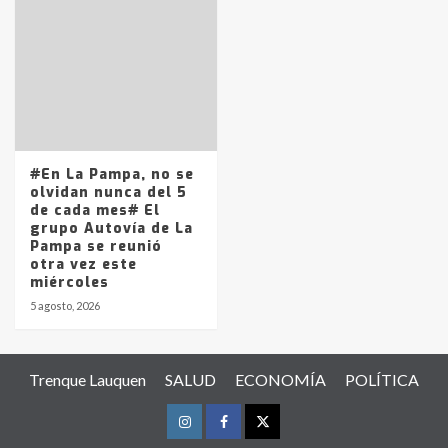
#En La Pampa, no se
olvidan nunca del 5
de cada mes# El
grupo Autovía de La
Pampa se reunió
otra vez este
miércoles
5 agosto, 2026
Trenque Lauquen
SALUD
ECONOMÍA
POLÍTICA
Instagram
Facebook
Twitter