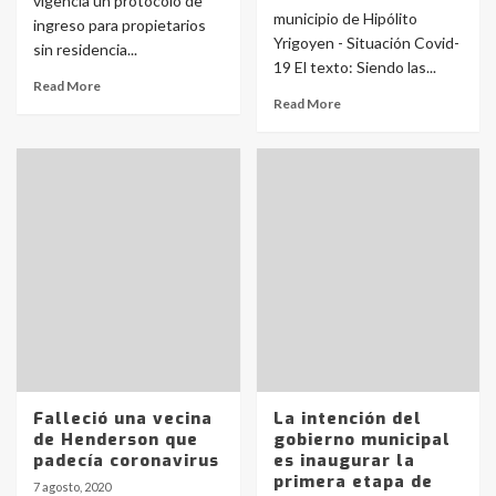
vigencia un protocolo de
municipio de Hipólito
ingreso para propietarios
Yrigoyen - Situación Covid-
sin residencia...
19 El texto: Siendo las...
Read More
Read More
Falleció una vecina
La intención del
de Henderson que
gobierno municipal
padecía coronavirus
es inaugurar la
primera etapa de
7 agosto, 2020