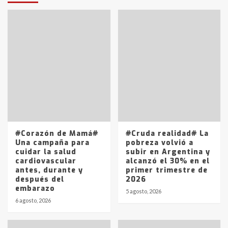
T.Lauquen: tres jóvenes que
intentaron evadir a la Policía
fueron detenidos por
comercialización de drogas en la
7
tarde del sábado
T.Lauquen: se vendió el edificio de
lo que fue la planta Industrial del
Frígorífico Indio Pampa
1
14 allanamientos con Gendarmería
#Corazón de Mamá#
#Cruda realidad# La
en T.Lauquen, Pehuajó y Carlos
Una campaña para
pobreza volvió a
Casares
cuidar la salud
subir en Argentina y
2
cardiovascular
alcanzó el 30% en el
antes, durante y
primer trimestre de
después del
2026
Identidad de los adolescentes
embarazo
pampeanos que fueron
5 agosto, 2026
protagonistas del fatal accidente
6 agosto, 2026
en la mañana del lunes
3