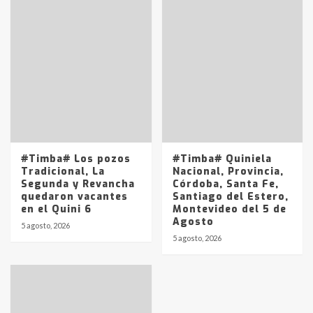
Accidente en Ruta 5: falleció un
joven de Trenque Lauquen
4
Los precios de los combustibles en
La Pampa, desde YPF hasta Axion
entre 857 a 1338 pesos
5
#Timba# Los pozos
#Timba# Quiniela
Tradicional, La
Nacional, Provincia,
Segunda y Revancha
Córdoba, Santa Fe,
quedaron vacantes
Santiago del Estero,
en el Quini 6
Montevideo del 5 de
Agosto
5 agosto, 2026
5 agosto, 2026