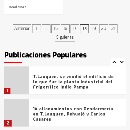
Read More
La Bolsa de Cereales de Bahía
Blanca anticipa que Agosto vendrá
con lluvias y heladas, en gran parte
de la provincia
Navegación
6
Anterior
1
15
16
17
19
20
21
…
18
Siguiente
de
T.Lauquen: tres jóvenes que
intentaron evadir a la Policía
entradas
fueron detenidos por
Publicaciones Populares
comercialización de drogas en la
7
tarde del sábado
T.Lauquen: se vendió el edificio de
lo que fue la planta Industrial del
Frígorífico Indio Pampa
1
14 allanamientos con Gendarmería
en T.Lauquen, Pehuajó y Carlos
Casares
2