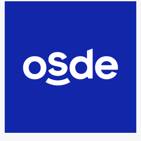
La Bolsa de Cereales de Bahía
Blanca anticipa que Agosto vendrá
con lluvias y heladas, en gran parte
de la provincia
6
T.Lauquen: tres jóvenes que
intentaron evadir a la Policía
fueron detenidos por
comercialización de drogas en la
7
tarde del sábado
T.Lauquen: se vendió el edificio de
lo que fue la planta Industrial del
Frígorífico Indio Pampa
1
14 allanamientos con Gendarmería
en T.Lauquen, Pehuajó y Carlos
Casares
2