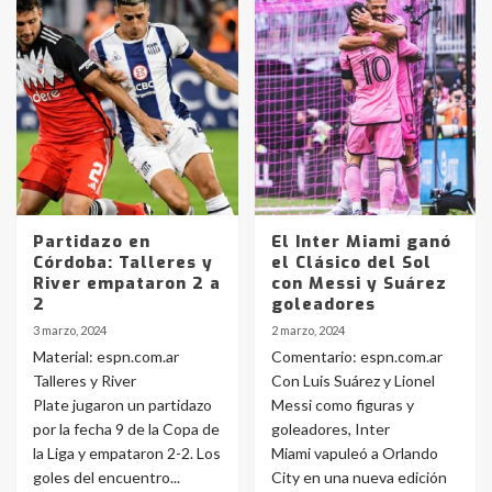
Partidazo en
El Inter Miami ganó
Córdoba: Talleres y
el Clásico del Sol
River empataron 2 a
con Messi y Suárez
2
goleadores
3 marzo, 2024
2 marzo, 2024
Material: espn.com.ar
Comentario: espn.com.ar
Talleres y River
Con Luis Suárez y Lionel
Plate jugaron un partidazo
Messi como figuras y
por la fecha 9 de la Copa de
goleadores, Inter
la Liga y empataron 2-2. Los
Miami vapuleó a Orlando
goles del encuentro...
City en una nueva edición