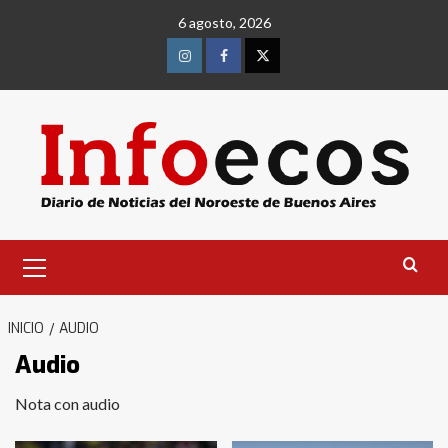
Saltar
6 agosto, 2026
al
contenido
Instagram
Facebook
Twitter
Menú
primario
INICIO
AUDIO
Audio
Nota con audio