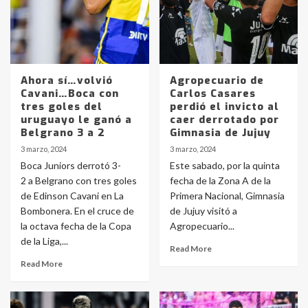
Ahora sí…volvió
Agropecuario de
Cavani…Boca con
Carlos Casares
tres goles del
perdió el invicto al
uruguayo le ganó a
caer derrotado por
Belgrano 3 a 2
Gimnasia de Jujuy
3 marzo, 2024
3 marzo, 2024
Boca Juniors derrotó 3-
Este sabado, por la quinta
2 a Belgrano con tres goles
fecha de la Zona A de la
de Edinson Cavani en La
Primera Nacional, Gimnasia
Bombonera. En el cruce de
de Jujuy visitó a
la octava fecha de la Copa
Agropecuario...
de la Liga,...
Read More
Read More