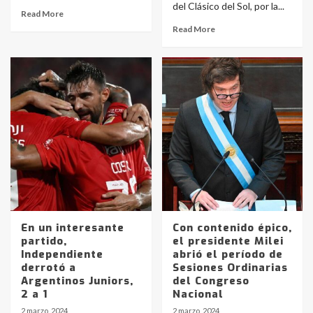
del Clásico del Sol, por la...
Read More
Read More
En un interesante
Con contenido épico,
partido,
el presidente Milei
Independiente
abrió el período de
derrotó a
Sesiones Ordinarias
Argentinos Juniors,
del Congreso
2 a 1
Nacional
2 marzo, 2024
2 marzo, 2024