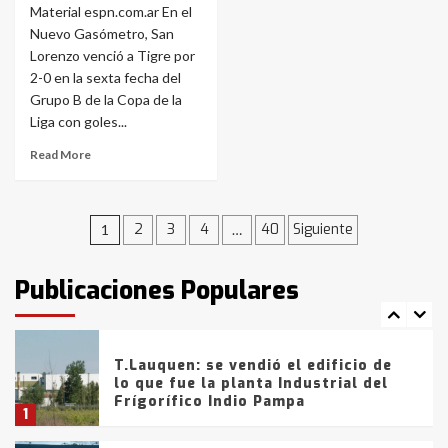
Material espn.com.ar En el
Los precios de los combustibles en
Nuevo Gasómetro, San
La Pampa, desde YPF hasta Axion
Lorenzo venció a Tigre por
entre 857 a 1338 pesos
2-0 en la sexta fecha del
5
Grupo B de la Copa de la
Liga con goles...
La Bolsa de Cereales de Bahía
Blanca anticipa que Agosto vendrá
Read More
con lluvias y heladas, en gran parte
de la provincia
6
Navegación
2
3
4
40
Siguiente
1
…
T.Lauquen: tres jóvenes que
intentaron evadir a la Policía
de
fueron detenidos por
Publicaciones Populares
comercialización de drogas en la
entradas
7
tarde del sábado
T.Lauquen: se vendió el edificio de
lo que fue la planta Industrial del
Frígorífico Indio Pampa
1