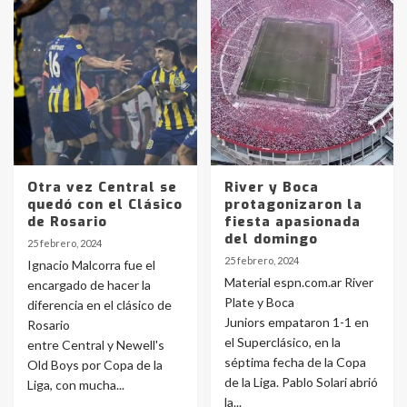
Otra vez Central se
River y Boca
quedó con el Clásico
protagonizaron la
de Rosario
fiesta apasionada
del domingo
25 febrero, 2024
25 febrero, 2024
Ignacio Malcorra fue el
Material espn.com.ar River
encargado de hacer la
Plate y Boca
diferencia en el clásico de
Juniors empataron 1-1 en
Rosario
el Superclásico, en la
entre Central y Newell's
séptima fecha de la Copa
Old Boys por Copa de la
de la Liga. Pablo Solari abrió
Liga, con mucha...
la...