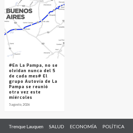
#En La Pampa, no se
olvidan nunca del 5
de cada mes# El
grupo Autovía de La
Pampa se reunió
otra vez este
miércoles
5 agosto, 2026
Trenque Lauquen
SALUD
ECONOMÍA
POLÍTICA