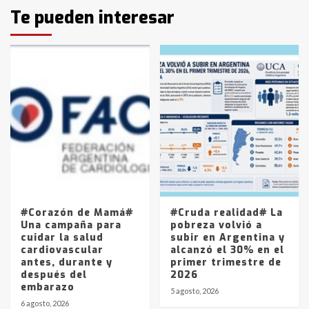
Identidad de los adolescentes
Te pueden interesar
pampeanos que fueron
protagonistas del fatal accidente
en la mañana del lunes
3
Accidente en Ruta 5: falleció un
joven de Trenque Lauquen
4
Los precios de los combustibles en
La Pampa, desde YPF hasta Axion
entre 857 a 1338 pesos
5
#Corazón de Mamá#
#Cruda realidad# La
Una campaña para
pobreza volvió a
cuidar la salud
subir en Argentina y
cardiovascular
alcanzó el 30% en el
antes, durante y
primer trimestre de
después del
2026
embarazo
5 agosto, 2026
6 agosto, 2026