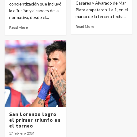
Casares y Alvarado de Mar
concientización que incluyó
Plata empataron 1 a 1, en el
la difusión y alcances de la
marco de la tercera fecha...
normativa, desde el...
Read More
Read More
Identidad de los adolescentes
pampeanos que fueron
protagonistas del fatal accidente
en la mañana del lunes
3
San Lorenzo logró
Accidente en Ruta 5: falleció un
el primer triunfo en
joven de Trenque Lauquen
el torneo
4
17 febrero, 2024