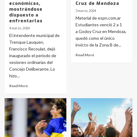
económicas,
Cruz de Mendoza
mostrándose
3 marzo, 2024
dispuesto a
Material de espn.com.ar
enfrentarlas
Estudiantes venció 2 a 1
4 marzo, 2024
a Godoy Cruz en Mendoza,
El intendente municipal de
quedó como el único
Trenque Lauquen,
invicto de la Zona B de...
Francisco Recoulat, dejó
Read More
inaugurado el período de
sesiones ordinarias del
Concejo Deliberante. Lo
hizo...
Read More