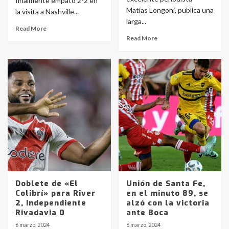
finalmente empató 2-2 en
Matías Longoni, publica una
la visita a Nashville...
larga...
Read More
Read More
Doblete de «El
Unión de Santa Fe,
Colibrí» para River
en el minuto 89, se
2, Independiente
alzó con la victoria
Rivadavia 0
ante Boca
6 marzo, 2024
6 marzo, 2024