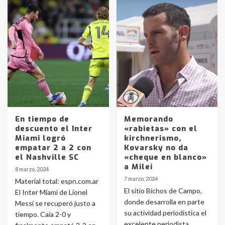
En tiempo de
Memorando
descuento el Inter
«rabietas» con el
Miami logró
kirchnerismo,
empatar 2 a 2 con
Kovarsky no da
el Nashville SC
«cheque en blanco»
a Milei
8 marzo, 2024
7 marzo, 2024
Material total: espn.com.ar
El sitio Bichos de Campo,
El Inter Miami de Lionel
donde desarrolla en parte
Messi se recuperó justo a
su actividad periodística el
tiempo. Caía 2-0 y
excelente periodista