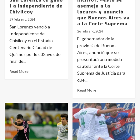
San Lorenzo le ganó
Kicillof: «esto se
1 a Independiente de
asemeja a la
Chivilcoy
locura» y anunció
que Buenos Aires va
29 febrero, 2024
a la Corte Suprema
San Lorenzo venció a
26 febrero, 2024
Independiente de
El gobernador de la
Chivilcoy en el Estadio
provincia de Buenos
Centenario Ciudad de
Aires, anunció que se
Quilmes por los 32avos de
presentará una medida
final de...
cautelar ante la Corte
Read More
Suprema de Justicia para
que...
Read More