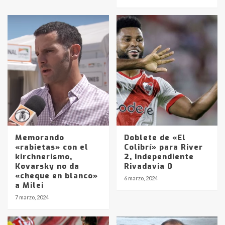
Memorando
Doblete de «El
«rabietas» con el
Colibrí» para River
kirchnerismo,
2, Independiente
Kovarsky no da
Rivadavia 0
«cheque en blanco»
6 marzo, 2024
a Milei
Identidad de los adolescentes
7 marzo, 2024
pampeanos que fueron
protagonistas del fatal accidente
en la mañana del lunes
3