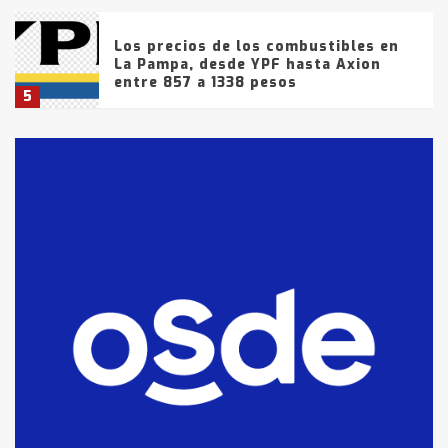
Los precios de los combustibles en
La Pampa, desde YPF hasta Axion
entre 857 a 1338 pesos
5
La Bolsa de Cereales de Bahía
Blanca anticipa que Agosto vendrá
con lluvias y heladas, en gran parte
de la provincia
6
T.Lauquen: tres jóvenes que
intentaron evadir a la Policía
fueron detenidos por
comercialización de drogas en la
7
tarde del sábado
T.Lauquen: se vendió el edificio de
lo que fue la planta Industrial del
Frígorífico Indio Pampa
1