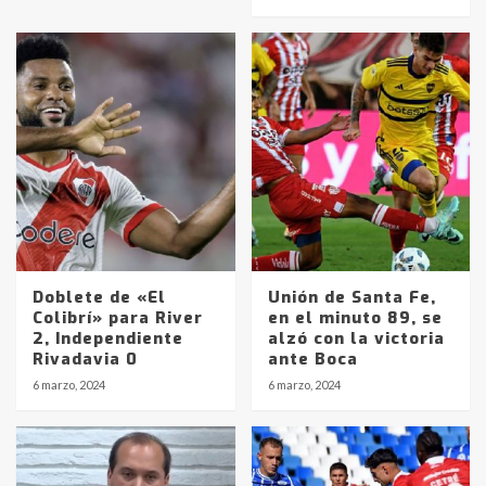
Doblete de «El
Unión de Santa Fe,
Colibrí» para River
en el minuto 89, se
2, Independiente
alzó con la victoria
Rivadavia 0
ante Boca
Identidad de los adolescentes
6 marzo, 2024
6 marzo, 2024
pampeanos que fueron
protagonistas del fatal accidente
en la mañana del lunes
3