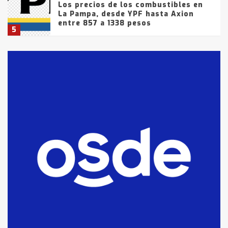
Los precios de los combustibles en
La Pampa, desde YPF hasta Axion
entre 857 a 1338 pesos
5
La Bolsa de Cereales de Bahía
Blanca anticipa que Agosto vendrá
con lluvias y heladas, en gran parte
de la provincia
6
T.Lauquen: tres jóvenes que
intentaron evadir a la Policía
fueron detenidos por
comercialización de drogas en la
7
tarde del sábado
T.Lauquen: se vendió el edificio de
lo que fue la planta Industrial del
Frígorífico Indio Pampa
1