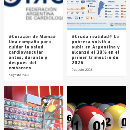
Los precios de los combustibles en
La Pampa, desde YPF hasta Axion
entre 857 a 1338 pesos
5
#Corazón de Mamá#
#Cruda realidad# La
Una campaña para
pobreza volvió a
cuidar la salud
subir en Argentina y
cardiovascular
alcanzó el 30% en el
antes, durante y
primer trimestre de
después del
2026
embarazo
5 agosto, 2026
6 agosto, 2026