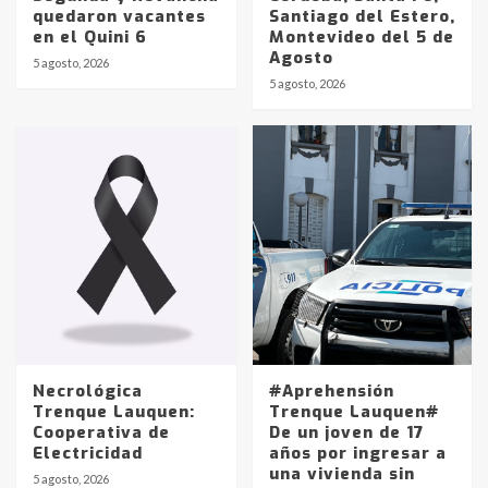
quedaron vacantes
Santiago del Estero,
en el Quini 6
Montevideo del 5 de
Agosto
5 agosto, 2026
Identidad de los adolescentes
5 agosto, 2026
pampeanos que fueron
protagonistas del fatal accidente
en la mañana del lunes
3
Accidente en Ruta 5: falleció un
joven de Trenque Lauquen
4
Los precios de los combustibles en
La Pampa, desde YPF hasta Axion
entre 857 a 1338 pesos
5
Necrológica
#Aprehensión
Trenque Lauquen:
Trenque Lauquen#
Cooperativa de
De un joven de 17
La Bolsa de Cereales de Bahía
Electricidad
años por ingresar a
Blanca anticipa que Agosto vendrá
una vivienda sin
con lluvias y heladas, en gran parte
5 agosto, 2026