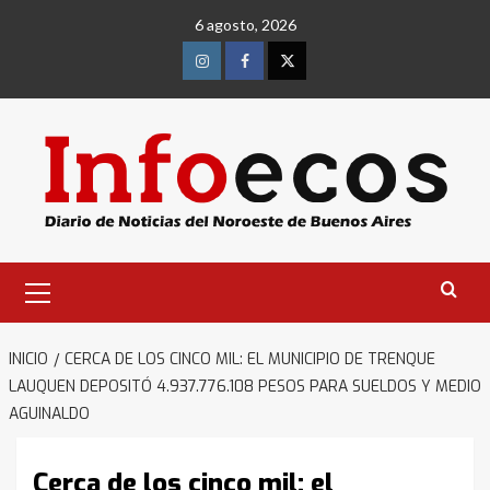
Saltar
6 agosto, 2026
al
contenido
Instagram
Facebook
Twitter
Menú
primario
INICIO
CERCA DE LOS CINCO MIL: EL MUNICIPIO DE TRENQUE
LAUQUEN DEPOSITÓ 4.937.776.108 PESOS PARA SUELDOS Y MEDIO
AGUINALDO
Cerca de los cinco mil: el