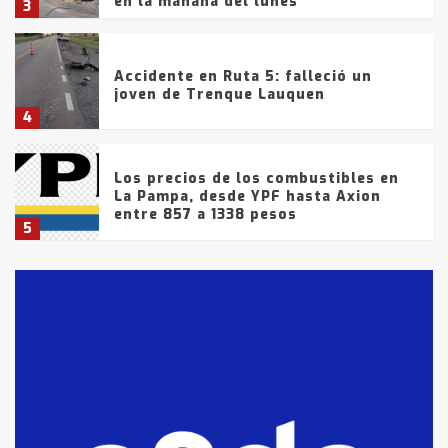
en la mañana del lunes
3
Accidente en Ruta 5: falleció un
joven de Trenque Lauquen
4
Los precios de los combustibles en
La Pampa, desde YPF hasta Axion
entre 857 a 1338 pesos
5
La Bolsa de Cereales de Bahía
Blanca anticipa que Agosto vendrá
con lluvias y heladas, en gran parte
de la provincia
6
T.Lauquen: tres jóvenes que
intentaron evadir a la Policía
fueron detenidos por
comercialización de drogas en la