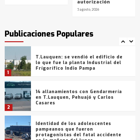
autorización
de la provincia
6
5 agosto, 2026
T.Lauquen: tres jóvenes que
intentaron evadir a la Policía
fueron detenidos por
Publicaciones Populares
comercialización de drogas en la
7
tarde del sábado
T.Lauquen: se vendió el edificio de
lo que fue la planta Industrial del
Frígorífico Indio Pampa
1
14 allanamientos con Gendarmería
en T.Lauquen, Pehuajó y Carlos
Casares
2
Identidad de los adolescentes
pampeanos que fueron
protagonistas del fatal accidente