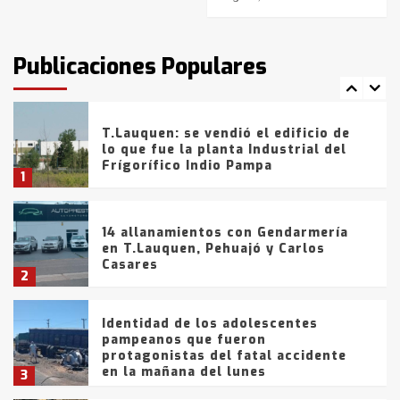
T.Lauquen: tres jóvenes que
intentaron evadir a la Policía
fueron detenidos por
Publicaciones Populares
comercialización de drogas en la
7
tarde del sábado
T.Lauquen: se vendió el edificio de
lo que fue la planta Industrial del
Frígorífico Indio Pampa
1
14 allanamientos con Gendarmería
en T.Lauquen, Pehuajó y Carlos
Casares
2
Identidad de los adolescentes
pampeanos que fueron
protagonistas del fatal accidente
en la mañana del lunes
3