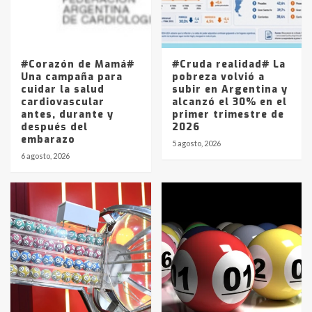
Los precios de los combustibles en
La Pampa, desde YPF hasta Axion
entre 857 a 1338 pesos
5
#Corazón de Mamá#
#Cruda realidad# La
Una campaña para
pobreza volvió a
cuidar la salud
subir en Argentina y
cardiovascular
alcanzó el 30% en el
antes, durante y
primer trimestre de
después del
2026
embarazo
5 agosto, 2026
6 agosto, 2026