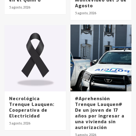
en el Quini 6
Montevideo del 5 de
Agosto
5 agosto, 2026
Identidad de los adolescentes
5 agosto, 2026
pampeanos que fueron
protagonistas del fatal accidente
en la mañana del lunes
3
Accidente en Ruta 5: falleció un
joven de Trenque Lauquen
4
Los precios de los combustibles en
La Pampa, desde YPF hasta Axion
entre 857 a 1338 pesos
5
Necrológica
#Aprehensión
Trenque Lauquen:
Trenque Lauquen#
Cooperativa de
De un joven de 17
La Bolsa de Cereales de Bahía
Electricidad
años por ingresar a
Blanca anticipa que Agosto vendrá
una vivienda sin
con lluvias y heladas, en gran parte
5 agosto, 2026
autorización
de la provincia
6
5 agosto, 2026