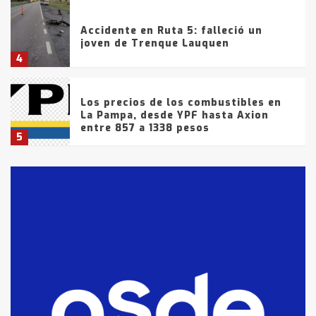
Accidente en Ruta 5: falleció un
joven de Trenque Lauquen
4
Los precios de los combustibles en
La Pampa, desde YPF hasta Axion
entre 857 a 1338 pesos
5
La Bolsa de Cereales de Bahía
Blanca anticipa que Agosto vendrá
con lluvias y heladas, en gran parte
de la provincia
6
T.Lauquen: tres jóvenes que
intentaron evadir a la Policía
fueron detenidos por
comercialización de drogas en la
7
tarde del sábado