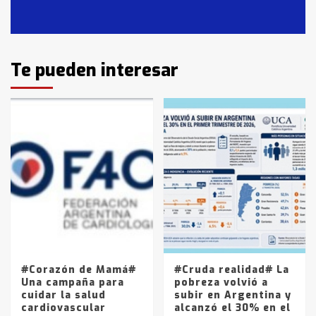
en T.Lauquen, Pehuajó y Carlos
Casares
2
Identidad de los adolescentes
Te pueden interesar
pampeanos que fueron
protagonistas del fatal accidente
en la mañana del lunes
3
Accidente en Ruta 5: falleció un
joven de Trenque Lauquen
4
Los precios de los combustibles en
La Pampa, desde YPF hasta Axion
entre 857 a 1338 pesos
5
#Corazón de Mamá#
#Cruda realidad# La
Una campaña para
pobreza volvió a
cuidar la salud
subir en Argentina y
cardiovascular
alcanzó el 30% en el