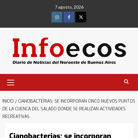
Saltar
7 agosto, 2026
al
contenido
Instagram
Facebook
Twitter
Menú
primario
INICIO
CIANOBACTERIAS: SE INCORPORAN CINCO NUEVOS PUNTOS
DE LA CUENCA DEL SALADO DONDE SE REALIZAN ACTIVIDADES
RECREATIVAS
Cianobacterias: se incorporan