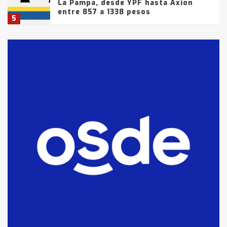
La Pampa, desde YPF hasta Axion
entre 857 a 1338 pesos
5
La Bolsa de Cereales de Bahía
Blanca anticipa que Agosto vendrá
con lluvias y heladas, en gran parte
de la provincia
6
T.Lauquen: tres jóvenes que
intentaron evadir a la Policía
fueron detenidos por
comercialización de drogas en la
7
tarde del sábado
T.Lauquen: se vendió el edificio de
lo que fue la planta Industrial del
Frígorífico Indio Pampa
1
14 allanamientos con Gendarmería