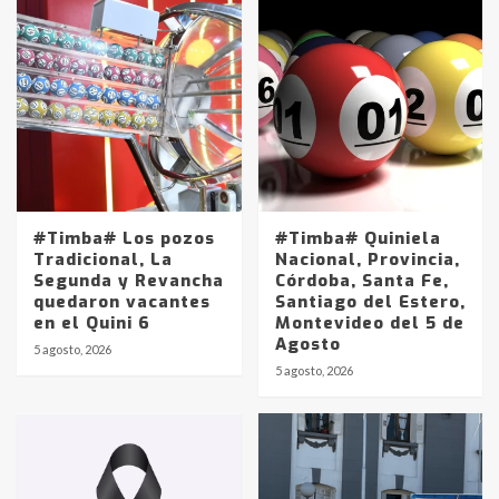
#Timba# Los pozos
#Timba# Quiniela
Tradicional, La
Nacional, Provincia,
Segunda y Revancha
Córdoba, Santa Fe,
quedaron vacantes
Santiago del Estero,
en el Quini 6
Montevideo del 5 de
Agosto
5 agosto, 2026
Identidad de los adolescentes
5 agosto, 2026
pampeanos que fueron
protagonistas del fatal accidente
en la mañana del lunes
3