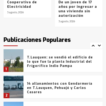
Cooperativa de
De un joven de 17
La Bolsa de Cereales de Bahía
Electricidad
años por ingresar a
Blanca anticipa que Agosto vendrá
una vivienda sin
con lluvias y heladas, en gran parte
5 agosto, 2026
autorización
de la provincia
6
5 agosto, 2026
T.Lauquen: tres jóvenes que
intentaron evadir a la Policía
fueron detenidos por
Publicaciones Populares
comercialización de drogas en la
7
tarde del sábado
T.Lauquen: se vendió el edificio de
lo que fue la planta Industrial del
Frígorífico Indio Pampa
1
14 allanamientos con Gendarmería
en T.Lauquen, Pehuajó y Carlos
Casares
2