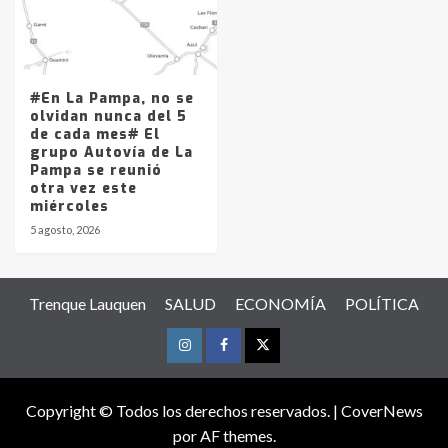
#En La Pampa, no se
olvidan nunca del 5
de cada mes# El
grupo Autovía de La
Pampa se reunió
otra vez este
miércoles
5 agosto, 2026
Trenque Lauquen
SALUD
ECONOMÍA
POLÍTICA
Instagram
Facebook
Twitter
Copyright © Todos los derechos reservados.
|
CoverNews
por AF themes.