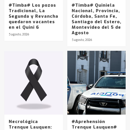
#Timba# Los pozos
#Timba# Quiniela
Tradicional, La
Nacional, Provincia,
Segunda y Revancha
Córdoba, Santa Fe,
quedaron vacantes
Santiago del Estero,
en el Quini 6
Montevideo del 5 de
Agosto
5 agosto, 2026
Identidad de los adolescentes
5 agosto, 2026
pampeanos que fueron
protagonistas del fatal accidente
en la mañana del lunes
3
Accidente en Ruta 5: falleció un
joven de Trenque Lauquen
4
Los precios de los combustibles en
La Pampa, desde YPF hasta Axion
entre 857 a 1338 pesos
5
Necrológica
#Aprehensión
Trenque Lauquen:
Trenque Lauquen#