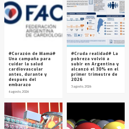
Accidente en Ruta 5: falleció un
joven de Trenque Lauquen
4
Los precios de los combustibles en
La Pampa, desde YPF hasta Axion
entre 857 a 1338 pesos
5
#Corazón de Mamá#
#Cruda realidad# La
Una campaña para
pobreza volvió a
cuidar la salud
subir en Argentina y
cardiovascular
alcanzó el 30% en el
antes, durante y
primer trimestre de
después del
2026
embarazo
5 agosto, 2026
6 agosto, 2026