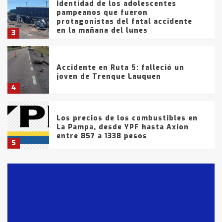
Identidad de los adolescentes
pampeanos que fueron
protagonistas del fatal accidente
en la mañana del lunes
3
Accidente en Ruta 5: falleció un
joven de Trenque Lauquen
4
Los precios de los combustibles en
La Pampa, desde YPF hasta Axion
entre 857 a 1338 pesos
5
La Bolsa de Cereales de Bahía
Blanca anticipa que Agosto vendrá
con lluvias y heladas, en gran parte
de la provincia
6
T.Lauquen: tres jóvenes que