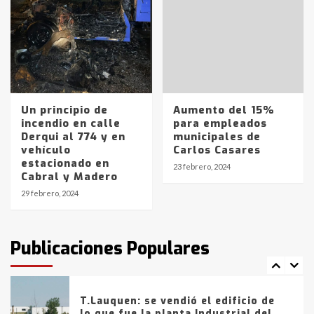
joven de Trenque Lauquen
4
Los precios de los combustibles en
La Pampa, desde YPF hasta Axion
entre 857 a 1338 pesos
5
Un principio de
Aumento del 15%
incendio en calle
para empleados
Derqui al 774 y en
municipales de
La Bolsa de Cereales de Bahía
vehículo
Carlos Casares
Blanca anticipa que Agosto vendrá
estacionado en
con lluvias y heladas, en gran parte
23 febrero, 2024
Cabral y Madero
de la provincia
6
29 febrero, 2024
T.Lauquen: tres jóvenes que
intentaron evadir a la Policía
fueron detenidos por
Publicaciones Populares
comercialización de drogas en la
7
tarde del sábado
T.Lauquen: se vendió el edificio de
lo que fue la planta Industrial del