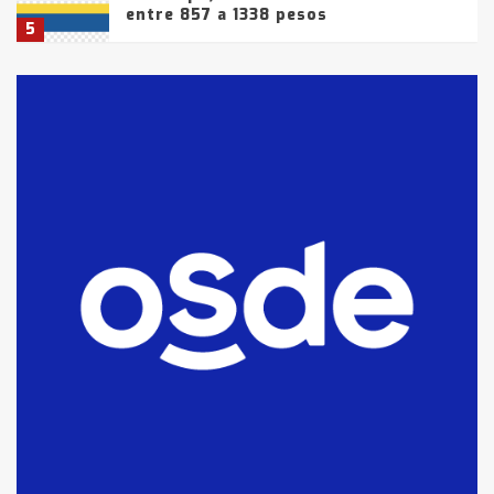
entre 857 a 1338 pesos
5
La Bolsa de Cereales de Bahía
Blanca anticipa que Agosto vendrá
con lluvias y heladas, en gran parte
de la provincia
6
T.Lauquen: tres jóvenes que
intentaron evadir a la Policía
fueron detenidos por
comercialización de drogas en la
7
tarde del sábado
T.Lauquen: se vendió el edificio de
lo que fue la planta Industrial del
Frígorífico Indio Pampa
1
14 allanamientos con Gendarmería
en T.Lauquen, Pehuajó y Carlos