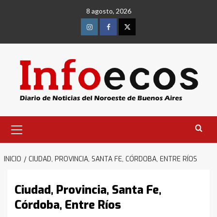
Saltar
8 agosto, 2026
al
contenido
Instagram
Facebook
Twitter
Menú
primario
INICIO
CIUDAD, PROVINCIA, SANTA FE, CÓRDOBA, ENTRE RÍOS
Ciudad, Provincia, Santa Fe,
Córdoba, Entre Ríos