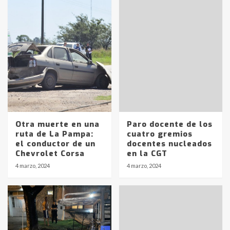
Otra muerte en una
Paro docente de los
ruta de La Pampa:
cuatro gremios
el conductor de un
docentes nucleados
Chevrolet Corsa
en la CGT
Identidad de los adolescentes
4 marzo, 2024
4 marzo, 2024
pampeanos que fueron
protagonistas del fatal accidente
en la mañana del lunes
3
Accidente en Ruta 5: falleció un