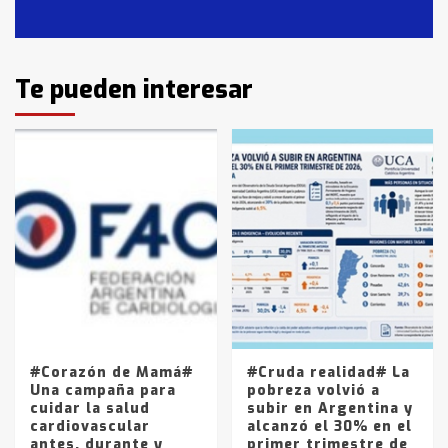
Casares
2
Identidad de los adolescentes
Te pueden interesar
pampeanos que fueron
protagonistas del fatal accidente
en la mañana del lunes
3
Accidente en Ruta 5: falleció un
joven de Trenque Lauquen
4
Los precios de los combustibles en
La Pampa, desde YPF hasta Axion
entre 857 a 1338 pesos
5
#Corazón de Mamá#
#Cruda realidad# La
Una campaña para
pobreza volvió a
cuidar la salud
subir en Argentina y
cardiovascular
alcanzó el 30% en el
antes, durante y
primer trimestre de