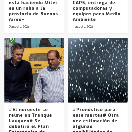
está haciendo Milei
CAPS, entrega de
es un robo a la
computadoras y
provincia de Buenos
equipos para Medio
Aires»
Ambiente
5 agosto, 2026
4 agosto, 2026
Identidad de los adolescentes
pampeanos que fueron
protagonistas del fatal accidente
en la mañana del lunes
3
Accidente en Ruta 5: falleció un
joven de Trenque Lauquen
4
#El noroeste se
#Pronóstico para
Los precios de los combustibles en
reúne en Trenque
este martes# Otra
La Pampa, desde YPF hasta Axion
Lauquen# Se
vez estimación de
entre 857 a 1338 pesos
debatirá el Plan
algunas
5
Estratégico de
posibilidades de