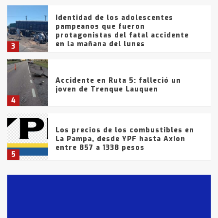
Identidad de los adolescentes
pampeanos que fueron
protagonistas del fatal accidente
en la mañana del lunes
3
Accidente en Ruta 5: falleció un
joven de Trenque Lauquen
4
Los precios de los combustibles en
La Pampa, desde YPF hasta Axion
entre 857 a 1338 pesos
5
La Bolsa de Cereales de Bahía
Blanca anticipa que Agosto vendrá
con lluvias y heladas, en gran parte
de la provincia
6