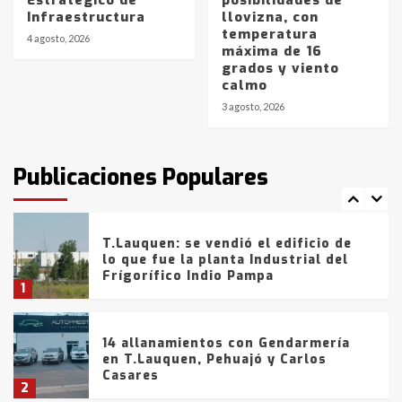
Infraestructura
llovizna, con
temperatura
La Bolsa de Cereales de Bahía
4 agosto, 2026
máxima de 16
Blanca anticipa que Agosto vendrá
grados y viento
con lluvias y heladas, en gran parte
calmo
de la provincia
6
3 agosto, 2026
T.Lauquen: tres jóvenes que
intentaron evadir a la Policía
fueron detenidos por
Publicaciones Populares
comercialización de drogas en la
7
tarde del sábado
T.Lauquen: se vendió el edificio de
lo que fue la planta Industrial del
Frígorífico Indio Pampa
1
14 allanamientos con Gendarmería
en T.Lauquen, Pehuajó y Carlos
Casares
2