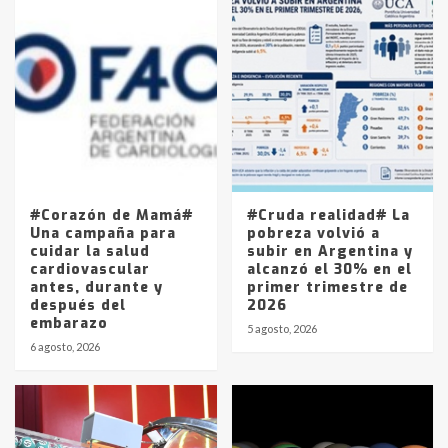
Accidente en Ruta 5: falleció un
joven de Trenque Lauquen
4
Los precios de los combustibles en
La Pampa, desde YPF hasta Axion
entre 857 a 1338 pesos
5
#Corazón de Mamá#
#Cruda realidad# La
Una campaña para
pobreza volvió a
cuidar la salud
subir en Argentina y
cardiovascular
alcanzó el 30% en el
antes, durante y
primer trimestre de
después del
2026
embarazo
5 agosto, 2026
6 agosto, 2026