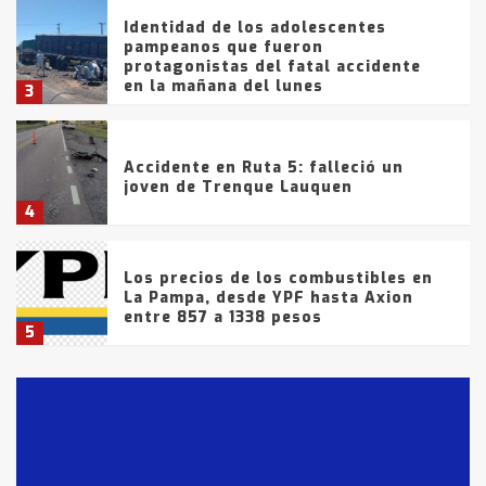
Identidad de los adolescentes
pampeanos que fueron
protagonistas del fatal accidente
en la mañana del lunes
3
Accidente en Ruta 5: falleció un
joven de Trenque Lauquen
4
Los precios de los combustibles en
La Pampa, desde YPF hasta Axion
entre 857 a 1338 pesos
5
La Bolsa de Cereales de Bahía
Blanca anticipa que Agosto vendrá
con lluvias y heladas, en gran parte
de la provincia
6