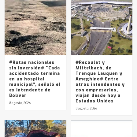
Accidente en Ruta 5: falleció un
joven de Trenque Lauquen
4
Los precios de los combustibles en
La Pampa, desde YPF hasta Axion
entre 857 a 1338 pesos
5
#Rutas nacionales
#Recoulat y
sin inversión# “Cada
Mittelbach, de
accidentado termina
Trenque Lauquen y
en un hospital
Ameghino# Entre
municipal”, señaló el
otros intendentes y
ex intendente de
con empresarios,
Bolívar
viajan desde hoy a
Estados Unidos
8 agosto, 2026
8 agosto, 2026