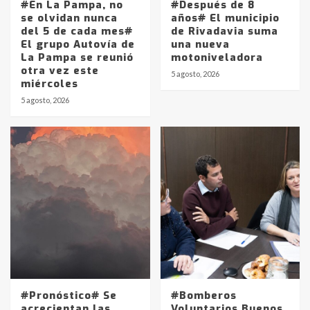
#En La Pampa, no
#Después de 8
se olvidan nunca
años# El municipio
del 5 de cada mes#
de Rivadavia suma
El grupo Autovía de
una nueva
La Pampa se reunió
motoniveladora
otra vez este
5 agosto, 2026
miércoles
5 agosto, 2026
#Pronóstico# Se
#Bomberos
acrecientan las
Voluntarios Buenos