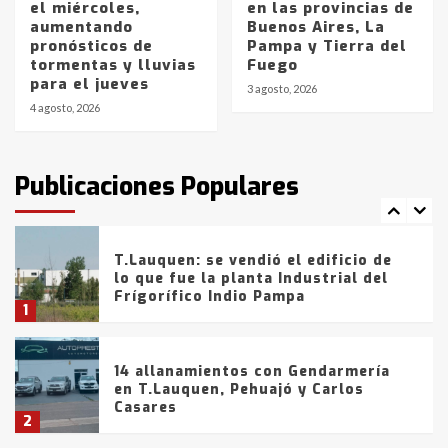
el miércoles,
en las provincias de
aumentando
Buenos Aires, La
La Bolsa de Cereales de Bahía
pronósticos de
Pampa y Tierra del
Blanca anticipa que Agosto vendrá
tormentas y lluvias
Fuego
con lluvias y heladas, en gran parte
para el jueves
de la provincia
6
3 agosto, 2026
4 agosto, 2026
T.Lauquen: tres jóvenes que
intentaron evadir a la Policía
fueron detenidos por
Publicaciones Populares
comercialización de drogas en la
7
tarde del sábado
T.Lauquen: se vendió el edificio de
lo que fue la planta Industrial del
Frígorífico Indio Pampa
1
14 allanamientos con Gendarmería
en T.Lauquen, Pehuajó y Carlos
Casares
2