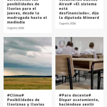
posibilidades de
Aires# «El sistema
lluvias para el
está
jueves, desde la
desfinanciado», dijo
madrugada hasta el
la diputada Minnard
mediodía
5 agosto, 2026
5 agosto, 2026
Identidad de los adolescentes
pampeanos que fueron
protagonistas del fatal accidente
en la mañana del lunes
3
Accidente en Ruta 5: falleció un
joven de Trenque Lauquen
4
Los precios de los combustibles en
La Pampa, desde YPF hasta Axion
#Clima#
#Paro docente#
entre 857 a 1338 pesos
Posibilidades de
Dispar acatamiento,
5
lloviznas y lluvias
haciéndose sentir