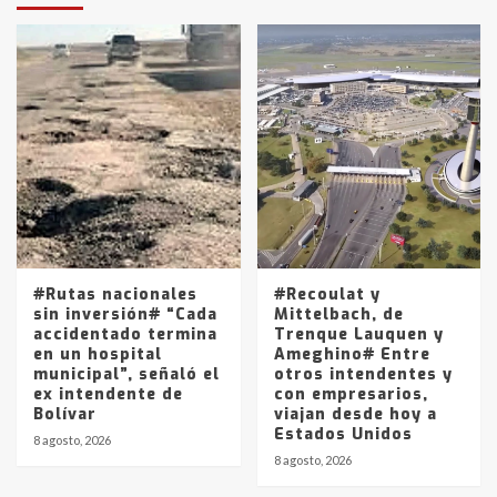
protagonistas del fatal accidente
en la mañana del lunes
3
Accidente en Ruta 5: falleció un
joven de Trenque Lauquen
4
Los precios de los combustibles en
La Pampa, desde YPF hasta Axion
entre 857 a 1338 pesos
5
#Rutas nacionales
#Recoulat y
sin inversión# “Cada
Mittelbach, de
accidentado termina
Trenque Lauquen y
en un hospital
Ameghino# Entre
municipal”, señaló el
otros intendentes y
ex intendente de
con empresarios,
Bolívar
viajan desde hoy a
Estados Unidos
8 agosto, 2026
8 agosto, 2026