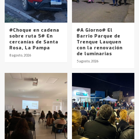
#Choque en cadena
#A Giorno# El
sobre ruta 5# En
Barrio Parque de
cercanías de Santa
Trenque Lauquen
Rosa, La Pampa
con la renovación
de luminarias
8 agosto, 2026
5 agosto, 2026
Identidad de los adolescentes
pampeanos que fueron
protagonistas del fatal accidente
en la mañana del lunes
3
Accidente en Ruta 5: falleció un
joven de Trenque Lauquen
4
Los precios de los combustibles en