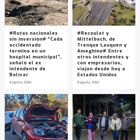
#Rutas nacionales
#Recoulat y
sin inversión# “Cada
Mittelbach, de
accidentado
Trenque Lauquen y
termina en un
Ameghino# Entre
hospital municipal”,
otros intendentes y
señaló el ex
con empresarios,
intendente de
viajan desde hoy a
Bolívar
Estados Unidos
8 agosto, 2026
8 agosto, 2026