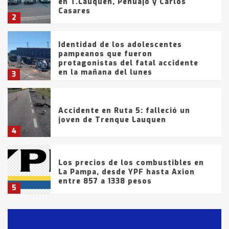
en T.Lauquen, Pehuajó y Carlos
Casares
2
Identidad de los adolescentes
pampeanos que fueron
protagonistas del fatal accidente
en la mañana del lunes
3
Accidente en Ruta 5: falleció un
joven de Trenque Lauquen
4
Los precios de los combustibles en
La Pampa, desde YPF hasta Axion
entre 857 a 1338 pesos
5
La Bolsa de Cereales de Bahía
Blanca anticipa que Agosto vendrá