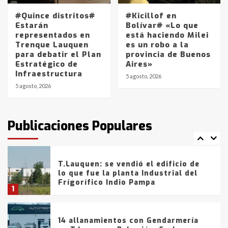
La Pampa, desde YPF hasta Axion
entre 857 a 1338 pesos
#Quince distritos#
#Kicillof en
5
Estarán
Bolívar# «Lo que
representados en
está haciendo Milei
Trenque Lauquen
es un robo a la
La Bolsa de Cereales de Bahía
para debatir el Plan
provincia de Buenos
Blanca anticipa que Agosto vendrá
Estratégico de
Aires»
con lluvias y heladas, en gran parte
Infraestructura
de la provincia
6
5 agosto, 2026
5 agosto, 2026
T.Lauquen: tres jóvenes que
intentaron evadir a la Policía
fueron detenidos por
Publicaciones Populares
comercialización de drogas en la
7
tarde del sábado
T.Lauquen: se vendió el edificio de
lo que fue la planta Industrial del
Frígorífico Indio Pampa
1
14 allanamientos con Gendarmería